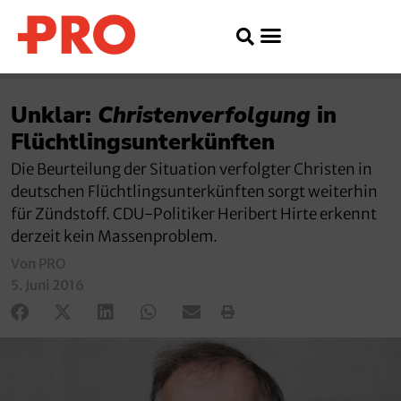
Unklar:
Christenverfolgung
in
Flüchtlingsunterkünften
Die Beurteilung der Situation verfolgter Christen in
deutschen Flüchtlingsunterkünften sorgt weiterhin
für Zündstoff. CDU-Politiker Heribert Hirte erkennt
derzeit kein Massenproblem.
Von PRO
5. Juni 2016