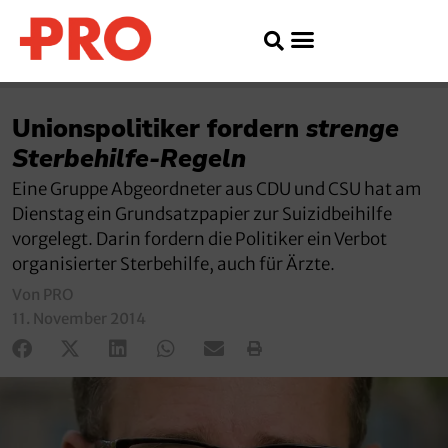
Unionspolitiker fordern
strenge
Sterbehilfe-Regeln
Eine Gruppe Abgeordneter aus CDU und CSU hat am
Dienstag ein Grundsatzpapier zur Suizidbeihilfe
vorgelegt. Darin fordern die Politiker ein Verbot
organisierter Sterbehilfe, auch für Ärzte.
Von PRO
11. November 2014