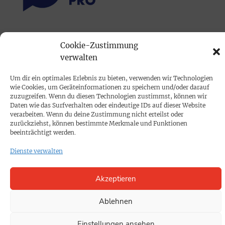
PRINTAUSGABE
Cookie-Zustimmung
Mediadaten
verwalten
Um dir ein optimales Erlebnis zu bieten, verwenden wir Technologien
PROKOMPAKT
wie Cookies, um Geräteinformationen zu speichern und/oder darauf
Impressum
zuzugreifen. Wenn du diesen Technologien zustimmst, können wir
Daten wie das Surfverhalten oder eindeutige IDs auf dieser Website
verarbeiten. Wenn du deine Zustimmung nicht erteilst oder
zurückziehst, können bestimmte Merkmale und Funktionen
SPENDEN
beeinträchtigt werden.
Datenschutz
Dienste verwalten
KONTAKT
Akzeptieren
Cookie-Richtlinie
Ablehnen
Einstellungen ansehen