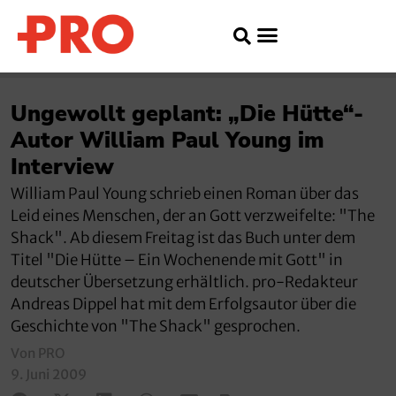
Ungewollt geplant: „Die Hütte“-
Autor William Paul Young im
Interview
William Paul Young schrieb einen Roman über das
Leid eines Menschen, der an Gott verzweifelte: "The
Shack". Ab diesem Freitag ist das Buch unter dem
Titel "Die Hütte – Ein Wochenende mit Gott" in
deutscher Übersetzung erhältlich. pro-Redakteur
Andreas Dippel hat mit dem Erfolgsautor über die
Geschichte von "The Shack" gesprochen.
Von PRO
9. Juni 2009