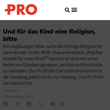
Und für das Kind
eine Religion,
bitte
Ein ungläubiger Vater sucht die richtige Religion für
seine Kinder. In der MDR-Dokumentation „Welcher
Glaube für mein Kind?“ besucht er Vertreter einer
Reihe von Glaubensgruppen, um Rat und Eindrücke
zu sammeln. Das Profil des Christentums kommt in
der Sendung jedoch nicht zur Geltung.
Eine TV-Kritik
von Daniel Frick
Von PRO
1. November 2013