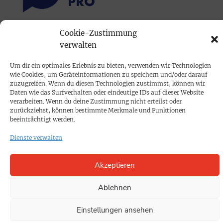
Cookie-Zustimmung
PRINTAUSGABE
verwalten
Mediadaten
Um dir ein optimales Erlebnis zu bieten, verwenden wir Technologien
wie Cookies, um Geräteinformationen zu speichern und/oder darauf
PROKOMPAKT
zuzugreifen. Wenn du diesen Technologien zustimmst, können wir
Daten wie das Surfverhalten oder eindeutige IDs auf dieser Website
Impressum
verarbeiten. Wenn du deine Zustimmung nicht erteilst oder
zurückziehst, können bestimmte Merkmale und Funktionen
beeinträchtigt werden.
SPENDEN
Dienste verwalten
Datenschutz
Akzeptieren
KONTAKT
Cookie-Richtlinie
Ablehnen
Einstellungen ansehen