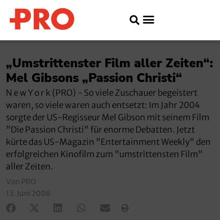
„Umstrittenster Film aller Zeiten“:
Mel Gibsons „Passion Christi“
N e w Y o r k (PRO) - So viele Zuschauer begeistert
waren, so viele waren auch entsetzt: Im Jahr 2004
sorgte der US-Regisseur Mel Gibson mit seinem Film
"Die Passion Christi" für enorme Debatten. Jetzt
kürte das US-Magazin "Entertainment Weekly" den
erfolgreichen Kinofilm zum "umstrittensten Film"
aller Zeiten.
Von PRO
13. Juni 2006