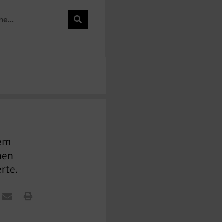
nem
nen
erte.