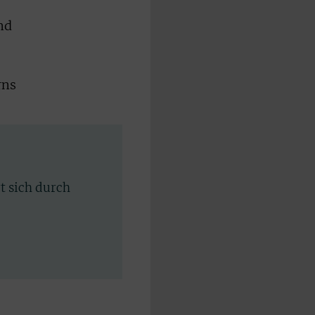
nd
rns
rt sich durch