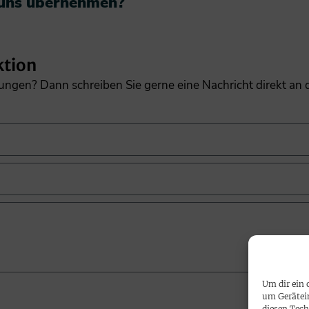
 uns übernehmen?​
ktion
gungen? Dann schreiben Sie gerne eine Nachricht direkt an
Um dir ein 
um Gerätei
diesen Tech