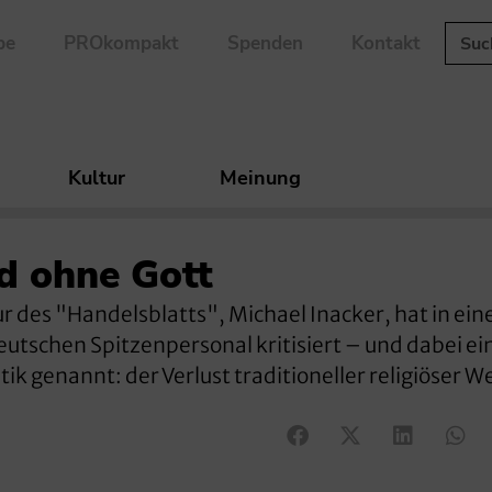
be
PROkompakt
Spenden
Kontakt
Kultur
Meinung
d ohne Gott
r des "Handelsblatts", Michael Inacker, hat in ei
utschen Spitzenpersonal kritisiert – und dabei ei
ik genannt: der Verlust traditioneller religiöser W