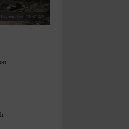
 Hockens / flickr (CC-BY 2.0)
von
ch