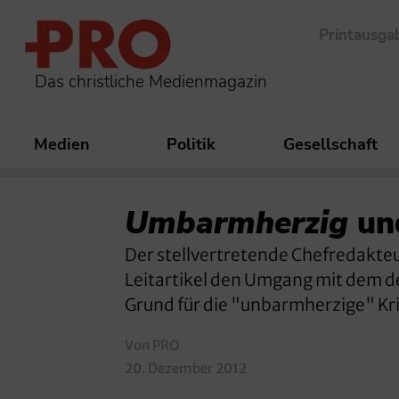
Printausga
Das christliche Medienmagazin
Medien
Politik
Gesellschaft
Umbarmherzig
un
Der stellvertretende Chefredakteu
Leitartikel den Umgang mit dem de
Grund für die "unbarmherzige" Krit
Von PRO
20. Dezember 2012