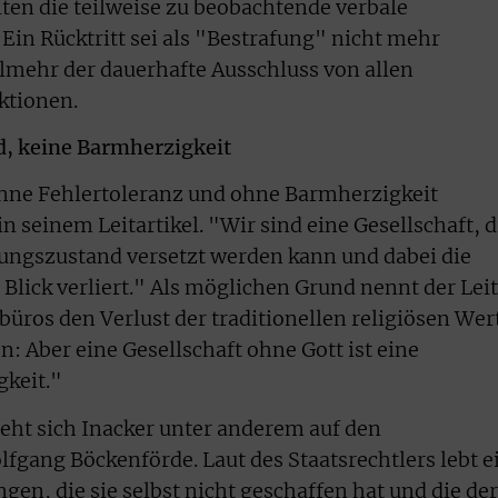
lten die teilweise zu beobachtende verbale
 Ein Rücktritt sei als "Bestrafung" nicht mehr
elmehr der dauerhafte Ausschluss von allen
ktionen.
d, keine Barmherzigkeit
ohne Fehlertoleranz und ohne Barmherzigkeit
n seinem Leitartikel. "Wir sind eine Gesellschaft, d
egungszustand versetzt werden kann und dabei die
Blick verliert." Als möglichen Grund nennt der Lei
üros den Verlust der traditionellen religiösen Wer
: Aber eine Gesellschaft ohne Gott ist eine
gkeit."
eht sich Inacker unter anderem auf den
fgang Böckenförde. Laut des Staatsrechtlers lebt e
en, die sie selbst nicht geschaffen hat und die der