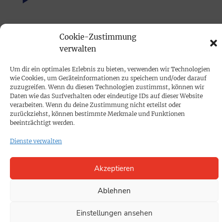
PRINTAUSGABE
Cookie-Zustimmung
Mediadaten
verwalten
Um dir ein optimales Erlebnis zu bieten, verwenden wir Technologien
PROKOMPAKT
wie Cookies, um Geräteinformationen zu speichern und/oder darauf
zuzugreifen. Wenn du diesen Technologien zustimmst, können wir
Impressum
Daten wie das Surfverhalten oder eindeutige IDs auf dieser Website
verarbeiten. Wenn du deine Zustimmung nicht erteilst oder
zurückziehst, können bestimmte Merkmale und Funktionen
SPENDEN
beeinträchtigt werden.
Datenschutz
Dienste verwalten
KONTAKT
Akzeptieren
Cookie-Richtlinie
Ablehnen
Einstellungen ansehen