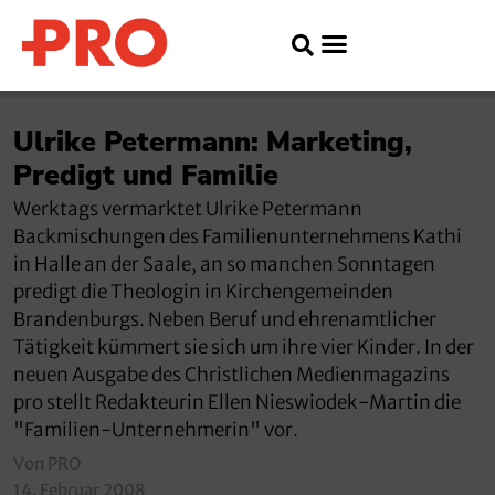
Ulrike Petermann: Marketing,
Predigt und Familie
Werktags vermarktet Ulrike Petermann
Backmischungen des Familienunternehmens Kathi
in Halle an der Saale, an so manchen Sonntagen
predigt die Theologin in Kirchengemeinden
Brandenburgs. Neben Beruf und ehrenamtlicher
Tätigkeit kümmert sie sich um ihre vier Kinder. In der
neuen Ausgabe des Christlichen Medienmagazins
pro stellt Redakteurin Ellen Nieswiodek-Martin die
"Familien-Unternehmerin" vor.
Von PRO
14. Februar 2008