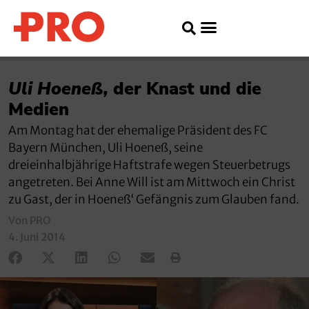
Uli Hoeneß,
der Knast und die
Medien
Am Montag hat der ehemalige Präsident des FC
Bayern München, Uli Hoeneß, seine
dreieinhalbjährige Haftstrafe wegen Steuerbetrugs
angetreten. Bei Anne Will ist am Mittwoch ein Christ
zu Gast, der in Hoeneß‘ Gefängnis zum Glauben fand.
Von PRO
4. Juni 2014