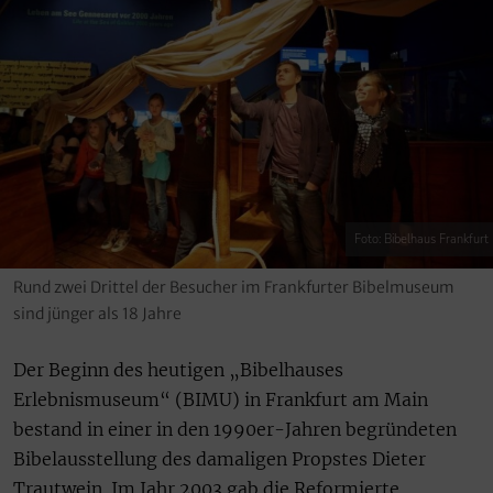
Foto: Bibelhaus Frankfurt
Rund zwei Drittel der Besucher im Frankfurter Bibelmuseum
sind jünger als 18 Jahre
Der Beginn des heutigen „Bibelhauses
Erlebnismuseum“ (BIMU) in Frankfurt am Main
bestand in einer in den 1990er-Jahren begründeten
Bibelausstellung des damaligen Propstes Dieter
Trautwein. Im Jahr 2003 gab die Reformierte