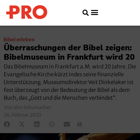
Bibel erleben
Überraschungen der Bibel zeigen:
Bibelmuseum in Frankfurt wird 20
Das Bibelmuseum in Frankfurt a.M. wird 20 Jahre. Die
Evangelische Kirche kürzt indes seine finanzielle
Unterstützung. Museumsdirektor Veit Dinkelaker ist
fest überzeugt von der Bedeutung der Bibel als dem
Buch, das „Gott und die Menschen verbindet“.
Von Jörn Schumacher
24. Februar 2023