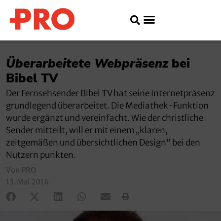
Überarbeitete Webpräsenz
bei
Bibel TV
Der Fernsehsender Bibel TV hat seine Internetpräsenz
grundlegend überarbeitet. Die Mediathek-Funktion
wurde ergänzt und vereinfacht. Wie der christliche
Sender mitteilt, will er mit einem „klaren,
zeitgemäßen und übersichtlichen Design“ bei den
Nutzern punkten.
Von PRO
13. Mai 2014