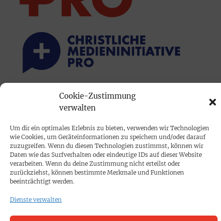
Cookie-Zustimmung
PRINTAUSGABE
verwalten
Mediadaten
Um dir ein optimales Erlebnis zu bieten, verwenden wir Technologien
wie Cookies, um Geräteinformationen zu speichern und/oder darauf
PROKOMPAKT
zuzugreifen. Wenn du diesen Technologien zustimmst, können wir
Daten wie das Surfverhalten oder eindeutige IDs auf dieser Website
Impressum
verarbeiten. Wenn du deine Zustimmung nicht erteilst oder
zurückziehst, können bestimmte Merkmale und Funktionen
beeinträchtigt werden.
SPENDEN
Dienste verwalten
Datenschutz