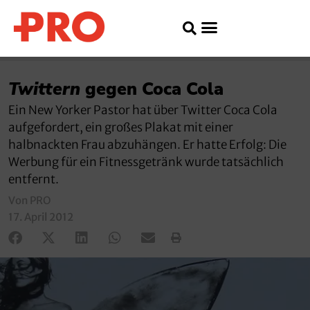
Twittern
gegen Coca Cola
Ein New Yorker Pastor hat über Twitter Coca Cola
aufgefordert, ein großes Plakat mit einer
halbnackten Frau abzuhängen. Er hatte Erfolg: Die
Werbung für ein Fitnessgetränk wurde tatsächlich
entfernt.
Von PRO
17. April 2012