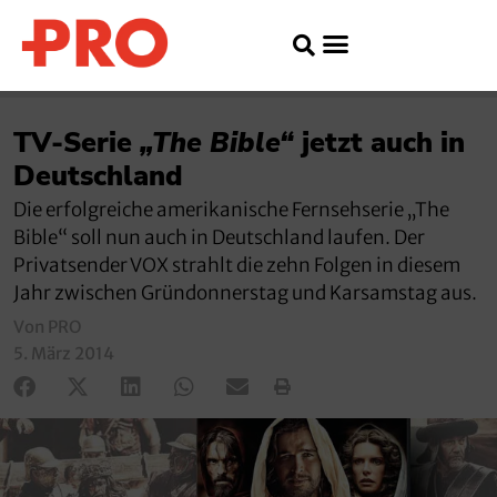
TV-Serie
„The Bible“
jetzt auch in
Deutschland
Die erfolgreiche amerikanische Fernsehserie „The
Bible“ soll nun auch in Deutschland laufen. Der
Privatsender VOX strahlt die zehn Folgen in diesem
Jahr zwischen Gründonnerstag und Karsamstag aus.
Von PRO
5. März 2014