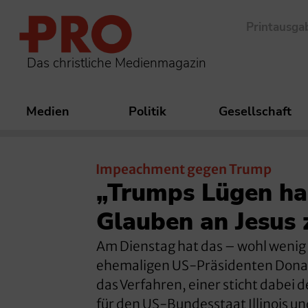
Printausga
Das christliche Medienmagazin
Medien
Politik
Gesellschaft
Impeachment gegen Trump
„Trumps Lügen ha
Glauben an Jesus
Am Dienstag hat das – wohl weni
ehemaligen US-Präsidenten Donal
das Verfahren, einer sticht dabei
für den US-Bundesstaat Illinois un