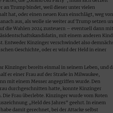
e Partei, die „Grand Old Party“, muss sich derzeit
er an Trump bindet, weil dieser unter vielen
lt hat, oder einen neuen Kurs einschlägt, weg vo
nach aus, als wolle sie weiter auf Trump setzen u
auf die Wahlen 2024 zusteuern – eventuell dann mi
räsidentschaftskandidatin, mit einem anderen Kind
t. Entweder Kinzinger verschwindet also demnäch
schen Geschichte, oder er wird der Held in einer
ar Kinzinger bereits einmal in seinem Leben, und d
half er einer Frau auf der Straße in Milwaukee,
nn mit einem Messer angegriffen wurde. Den
 Frau durchgeschnitten hatte, konnte Kinzinger
. Die Frau überlebte. Kinzinger wurde vom Roten
uszeichnung „Held des Jahres“ geehrt. In einem
 habe damit gerechnet, bei der Attacke selbst