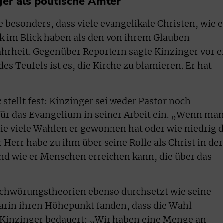
ger als politische Ämter
 besonders, dass viele evangelikale Christen, wie e
itik im Blick haben als den von ihrem Glauben
hrheit. Gegenüber Reportern sagte Kinzinger vor e
es Teufels ist es, die Kirche zu blamieren. Er hat
 stellt fest: Kinzinger sei weder Pastor noch
für das Evangelium in seiner Arbeit ein. „Wenn ma
, wie viele Wahlen er gewonnen hat oder wie niedrig d
 Herr habe zu ihm über seine Rolle als Christ in der
und wie er Menschen erreichen kann, die über das
rschwörungstheorien ebenso durchsetzt wie seine
darin ihren Höhepunkt fanden, dass die Wahl
 Kinzinger bedauert: „Wir haben eine Menge an