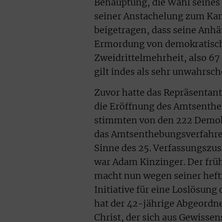
Behauptung, die Wahl seines 
seiner Anstachelung zum Kam
beigetragen, dass seine Anhä
Ermordung von demokratische
Zweidrittelmehrheit, also 6
gilt indes als sehr unwahrsch
Zuvor hatte das Repräsentan
die Eröffnung des Amtsenthe
stimmten von den 222 Demokr
das Amtsenthebungsverfahren.
Sinne des 25. Verfassungszu
war Adam Kinzinger. Der früh
macht nun wegen seiner hefti
Initiative für eine Loslösun
hat der 42-jährige Abgeordne
Christ, der sich aus Gewisse