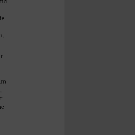
und
ie
n,
ür
 im
,
r
ne