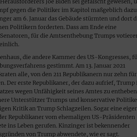
Herausforderers Joe Biden sei gefälscht gewesen, 
pf gegen die Politiker im Kapitol maßgeblich dazu
nger am 6. Januar das Gebäude stürmten und dort d
n Politikern forderten. Dass am Ende eine
7 Senatoren, für die Amtsenthebung Trumps votiere
einlich.
tenhaus, die andere Kammer des US-Kongresses, f
bungsverfahrens gestimmt. Am 13. Januar 2021
aten alle, von den 211 Republikanern nur zehn für
 Der erste Republikaner, der dazu aufrief, Trump
satzes wegen Unfähigkeit seines Amtes zu entheben
ere Unterstützer Trumps und konservative Politike
gen Kritik an Trump Schlagzeilen. Sogar eine eige
g der Republikaner vom ehemaligen US-Präsidenten
te ins Leben gerufen. Kinzinger ist bekennender
nsgründen von Trump abwendete, wie er sagt.