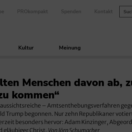
be
PROkompakt
Spenden
Kontakt
Kultur
Meinung
lten Menschen davon ab, 
 zu kommen“
g aussichtsreiche – Amtsenthebungsverfahren geg
d Trump begonnen. Nur zehn Republikaner votiert
 derzeit besonders hervor: Adam Kinzinger, Abgeor
d gläubiger Christ.
Von Jörn Schumacher