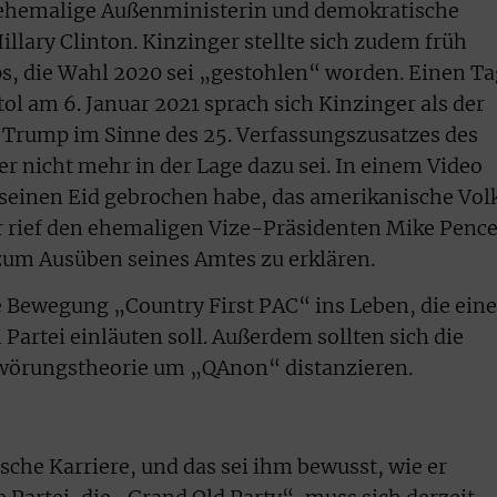
 ehemalige Außenministerin und demokratische
llary Clinton. Kinzinger stellte sich zudem früh
, die Wahl 2020 sei „gestohlen“ worden. Einen Ta
ol am 6. Januar 2021 sprach sich Kinzinger als der
, Trump im Sinne des 25. Verfassungszusatzes des
r nicht mehr in der Lage dazu sei. In einem Video
 seinen Eid gebrochen habe, das amerikanische Vol
r rief den ehemaligen Vize-Präsidenten Mike Penc
zum Ausüben seines Amtes zu erklären.
e Bewegung „Country First PAC“ ins Leben, die eine
artei einläuten soll. Außerdem sollten sich die
wörungstheorie um „QAnon“ distanzieren.
ische Karriere, und das sei ihm bewusst, wie er