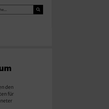
zum
en den
en für
dneter