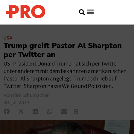
USA
Trump greift Pastor Al Sharpton
per Twitter an
US-Präsident Donald Trump hat sich per Twitter
unter anderem mit dem bekannten amerikanischen
Pastor Al Sharpton angelegt. Trump schrieb auf
Twitter, Sharpton hasse Weiße und Polizisten.
Von Jörn Schumacher
30. Juli 2019