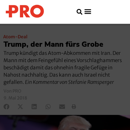
Atom-Deal
Trump, der Mann fürs Grobe
Trump kündigt das Atom-Abkommen mit Iran. Der
Mann mit dem Feingefühl eines Vorschlaghammers
beschädigt damit das ohnehin fragile Gefüge in
Nahost nachhaltig. Das kann auch Israel nicht
gefallen.
Ein Kommentar von Stefanie Ramsperger
Von PRO
9. Mai 2018