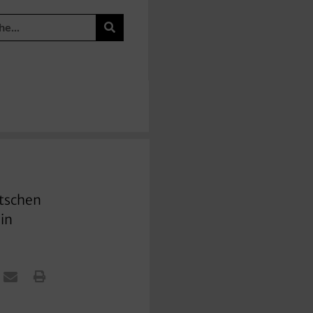
utschen
in