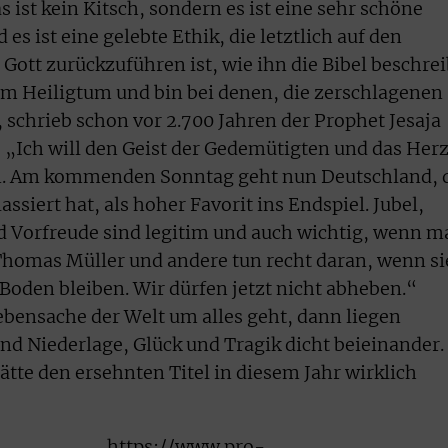
 ist kein Kitsch, sondern es ist eine sehr schöne
es ist eine gelebte Ethik, die letztlich auf den
Gott zurückzuführen ist, wie ihn die Bibel beschrei
im Heiligtum und bin bei denen, die zerschlagenen
 schrieb schon vor 2.700 Jahren der Prophet Jesaja
: „Ich will den Geist der Gedemütigten und das Her
n. Am kommenden Sonntag geht nun Deutschland, 
siert hat, als hoher Favorit ins Endspiel. Jubel,
d Vorfreude sind legitim und auch wichtig, wenn m
r Thomas Müller und andere tun recht daran, wenn si
oden bleiben. Wir dürfen jetzt nicht abheben.“
bensache der Welt um alles geht, dann liegen
nd Niederlage, Glück und Tragik dicht beieinander.
tte den ersehnten Titel in diesem Jahr wirklich
https://www.pro-