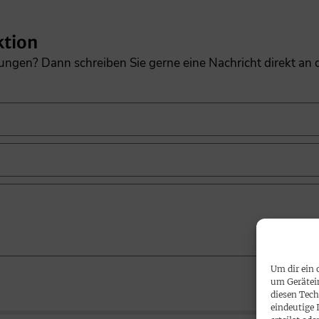
ktion
gungen? Dann schreiben Sie gerne eine Nachricht direkt an
Um dir ein 
um Gerätei
diesen Tech
eindeutige 