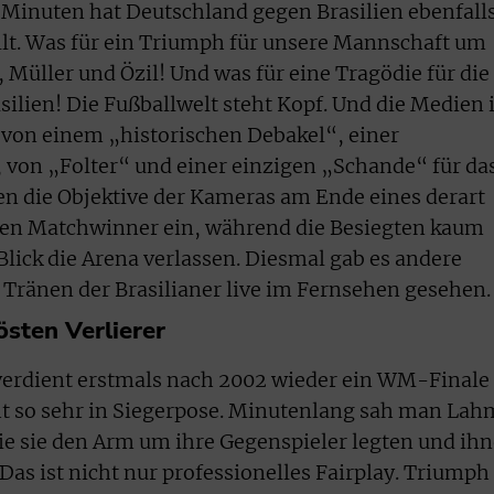
 Minuten hat Deutschland gegen Brasilien ebenfall
lt. Was für ein Triumph für unsere Mannschaft um
Müller und Özil! Und was für eine Tragödie für die
ilien! Die Fußballwelt steht Kopf. Und die Medien
von einem „historischen Debakel“, einer
 von „Folter“ und einer einzigen „Schande“ für da
gen die Objektive der Kameras am Ende eines derart
nden Matchwinner ein, während die Besiegten kaum
lick die Arena verlassen. Diesmal gab es andere
e Tränen der Brasilianer live im Fernsehen gesehen.
östen Verlierer
verdient erstmals nach 2002 wieder ein WM-Finale
ht so sehr in Siegerpose. Minutenlang sah man Lah
e sie den Arm um ihre Gegenspieler legten und ih
as ist nicht nur professionelles Fairplay. Triumph