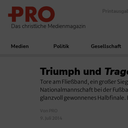
Printausga
Das christliche Medienmagazin
Medien
Politik
Gesellschaft
Triumph und
Trag
Tore am Fließband, ein großer Sieg
Nationalmannschaft bei der Fußbal
glanzvoll gewonnenes Halbfinale.
Von PRO
9. Juli 2014