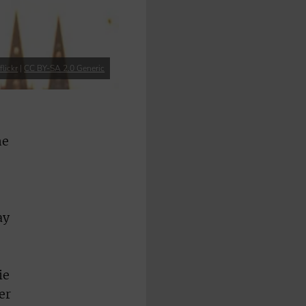
flickr
|
CC BY-SA 2.0 Generic
he
ay
ie
er