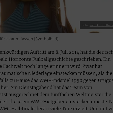
Foto:
Patrick LordKhan/
 Glück kaum fassen (Symbolbild)
nkwürdigen Auftritt am 8. Juli 2014 hat die deutsc
Belo Horizonte Fußballgeschichte geschrieben. Ein
die Fachwelt noch lange erinnern wird. Zwar hat
traumatische Niederlage einstecken müssen, als die
falls zu Hause das WM-Endspiel 1950 gegen Urugu
re her. Am Dienstagabend hat das Team von
etzt ausgerechnet dem fünffachen Weltmeister die
ügt, die je ein WM-Gastgeber einstecken musste. N
WM-Halbfinale derart viele Tore erzielt. Und mit vi