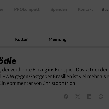
be
PROkompakt
Spenden
Kontakt
Kultur
Meinung
ödie
, der verdiente Einzug ins Endspiel: Das 7:1 der de
l-WM gegen Gastgeber Brasilien ist viel mehr als e
 Ein Kommentar von Christoph Irion