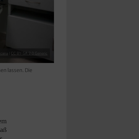
icana
|
CC BY-SA 2.0 Generic
en lassen. Die
dem
saß
s