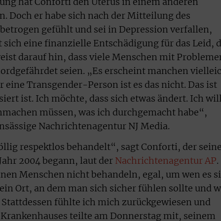
ung hat Conforti den Uterus in einem anderen
. Doch er habe sich nach der Mitteilung des
etrogen gefühlt und sei in Depression verfallen,
t sich eine finanzielle Entschädigung für das Leid, 
eist darauf hin, dass viele Menschen mit Probleme
ordgefährdet seien. „Es erscheint manchen viellei
ür eine Transgender-Person ist es das nicht. Das ist
iert ist. Ich möchte, dass sich etwas ändert. Ich wil
chmachen müssen, was ich durchgemacht habe“,
 ansässige Nachrichtenagentur NJ Media.
öllig respektlos behandelt“, sagt Conforti, der sein
ahr 2004 begann, laut der
Nachrichtenagentur AP
.
inen Menschen nicht behandeln, egal, um wen es s
ein Ort, an dem man sich sicher fühlen sollte und 
Stattdessen fühlte ich mich zurückgewiesen und
s Krankenhauses teilte am Donnerstag mit, seinem