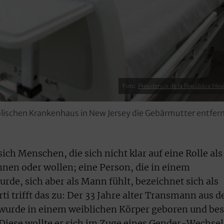
Foto:
Presidencia de la República Mex
olischen Krankenhaus in New Jersey die Gebärmutter entfern
ch Menschen, die sich nicht klar auf eine Rolle als
nen oder wollen; eine Person, die in einem
rde, sich aber als Mann fühlt, bezeichnet sich als
i trifft das zu: Der 33 Jahre alter Transmann aus 
wurde in einem weiblichen Körper geboren und be
Diese wollte er sich im Zuge eines Gender-Wechsel