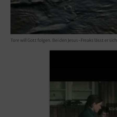
Tore will Gott folgen. Bei den Jesus-Freaks lässt er sic
Klic