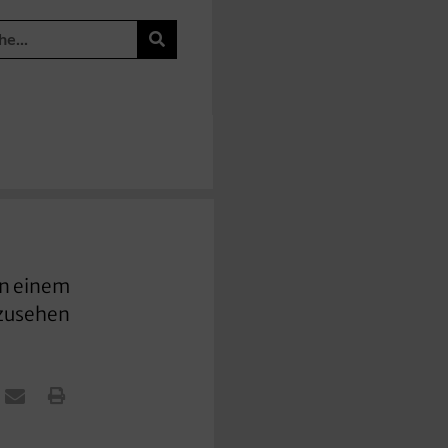
on einem
nzusehen