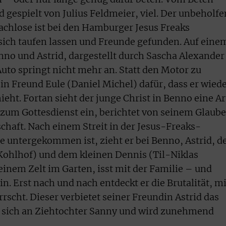
 gespielt von Julius Feldmeier, viel. Der unbeholfe
chlose ist bei den Hamburger Jesus Freaks
sich taufen lassen und Freunde gefunden. Auf eine
Benno und Astrid, dargestellt durch Sascha Alexander
uto springt nicht mehr an. Statt den Motor zu
in Freund Eule (Daniel Michel) dafür, dass er wied
eht. Fortan sieht der junge Christ in Benno eine Ar
n zum Gottesdienst ein, berichtet von seinem Glaub
haft. Nach einem Streit in der Jesus-Freaks-
e untergekommen ist, zieht er bei Benno, Astrid, d
Kohlhof) und dem kleinen Dennis (Til-Niklas
 einem Zelt im Garten, isst mit der Familie – und
in. Erst nach und nach entdeckt er die Brutalität, mi
scht. Dieser verbietet seiner Freundin Astrid das
t sich an Ziehtochter Sanny und wird zunehmend