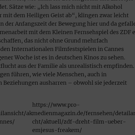
t. Sätze wie: „Ich lass mich nicht mit Alkohol
er mit dem Heiligen Geist ab“, klingen zwar leicht
in der Anfangszeit der Bewegung hier und da gefall
mmenarbeit mit dem Kleinen Fernsehspiel des ZDF 
chaffen, das nicht ohne Grund mehrfach
den Internationalen Filmfestspielen in Cannes
gener Woche ist es in deutschen Kinos zu sehen.
lucht aus der Familie als unrealistisch empfinden.
Augen führen, wie viele Menschen, auch in
n Beziehungen ausharren – obwohl sie jederzeit
https://www.pro-
ilansicht/ak
medienmagazin.de/fernsehen/detaila
nnes/
cht/aktuell/zdf-dreht-film-ueber-
emjesus-freakem/