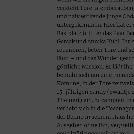
versteht Tore, atemberaubend
und naiv wirkende junge Obda
untergekommen. Hier hat er 
Rastplatz trifft er das Paar 
Gersak und Annika Kuhl. Ihr A
reparieren, beten Tore und se
läuft – und das Wunder geschi
göttliche Mission. Er lädt ih
bemüht sich um eine Freundsc
Komune, in der Tore zeitweis
15-jährigen Sanny (Swantje 
Theinert) ein. Er campiert in
verliebt sich in die Teeanager
der Benno in seinem Haus herr
Ausgehen ohne ihn, vergreif
gewalttätig gegenüber Tore.