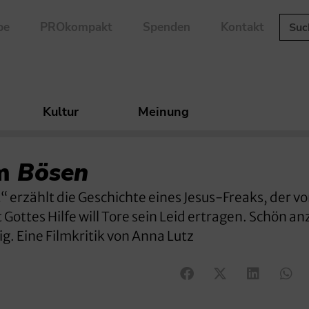
be
PROkompakt
Spenden
Kontakt
Kultur
Meinung
m
Bösen
“ erzählt die Geschichte eines Jesus-Freaks, der v
 Gottes Hilfe will Tore sein Leid ertragen. Schön a
g. Eine Filmkritik von Anna Lutz