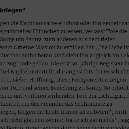
ukriegen“
ugen die Nachbarskatze ertränkt oder ihn gemeins
vergammeltes Hühnchen zu essen, verlässt Tore die
s Sorge um Sanny, zum anderen aus dem tiefen
esem Ort eine Mission zu erfüllen hat. „Die Liebe is
 Zuschauer ihn beten. Und sieht ihn zugleich im Lei
an zugrunde gehen. Die erst 30-jährige Regisseuri
drei Kapitel unterteilt, die angesichts der Geschich
ube, Liebe, Hoffnung. Diese Komponenten zeigen
erson Tore und seiner Beziehung zu Sanny. So erhöht
ltsam und verloren wirkenden Tore zur Lichtfigur, 
chleidet, um der Freundin das Schlimmste zu
riegen, fangen die Leute immer an zu beten“, wirft
h nicht glauben könnte, hätte ich gar nichts“, sag
lässt Benno immer wieder durch seine bedingungslo