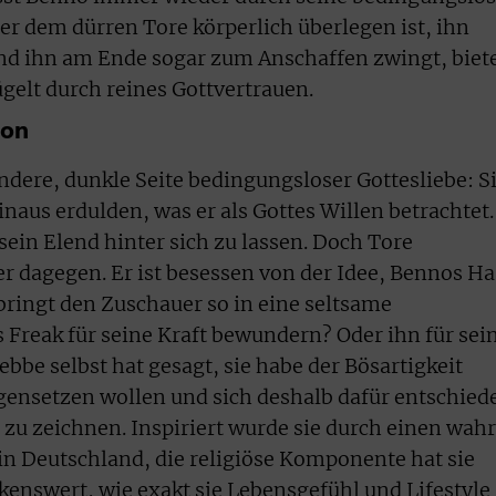
er dem dürren Tore körperlich überlegen ist, ihn
d ihn am Ende sogar zum Anschaffen zwingt, biet
ügelt durch reines Gottvertrauen.
ion
ndere, dunkle Seite bedingungsloser Gottesliebe: S
inaus erdulden, was er als Gottes Willen betrachtet.
ein Elend hinter sich zu lassen. Doch Tore
r dagegen. Er ist besessen von der Idee, Bennos Ha
bringt den Zuschauer so in eine seltsame
 Freak für seine Kraft bewundern? Oder ihn für sei
bbe selbst hat gesagt, sie habe der Bösartigkeit
ensetzen wollen und sich deshalb dafür entschied
zu zeichnen. Inspiriert wurde sie durch einen wah
 in Deutschland, die religiöse Komponente hat sie
enswert, wie exakt sie Lebensgefühl und Lifestyle