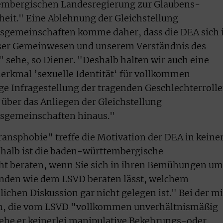
embergischen Landesregierung zur Glaubens-
eit." Eine Ablehnung der Gleichstellung
nsgemeinschaften komme daher, dass die DEA sich 
nser Gemeinwesen und unserem Verständnis des
 sehe, so Diener. "Deshalb halten wir auch eine
rkmal ’sexuelle Identität‘ für vollkommen
ige Infragestellung der tragenden Geschlechterroll
über das Anliegen der Gleichstellung
nsgemeinschaften hinaus."
nsphobie" treffe die Motivation der DEA in keine
shalb ist die baden-württembergische
ht beraten, wenn Sie sich in ihren Bemühungen um
änden wie dem LSVD beraten lässt, welchem
ichen Diskussion gar nicht gelegen ist." Bei der mi
n, die vom LSVD "vollkommen unverhältnismäßig
sehe er keinerlei manipulative Bekehrungs-oder