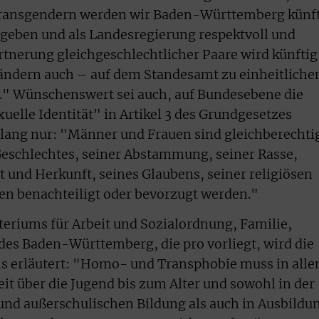
ransgendern werden wir Baden-Württemberg künf
t geben und als Landesregierung respektvoll und
rtnerung gleichgeschlechtlicher Paare wird künftig
ländern auch – auf dem Standesamt zu einheitliche
." Wünschenswert sei auch, auf Bundesebene die
uelle Identität" in Artikel 3 des Grundgesetzes
islang nur: "Männer und Frauen sind gleichberechtig
eschlechtes, seiner Abstammung, seiner Rasse,
t und Herkunft, seines Glaubens, seiner religiösen
en benachteiligt oder bevorzugt werden."
steriums für Arbeit und Sozialordnung, Familie,
es Baden-Württemberg, die pro vorliegt, wird die
ns erläutert: "Homo- und Transphobie muss in alle
t über die Jugend bis zum Alter und sowohl in der
und außerschulischen Bildung als auch in Ausbildu