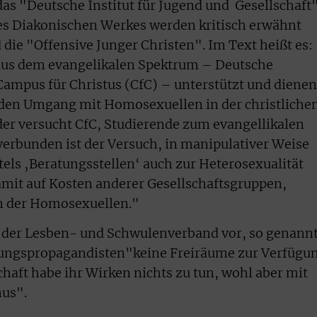
s "Deutsche Institut für Jugend und Gesellschaft
es Diakonischen Werkes werden kritisch erwähnt
die "Offensive Junger Christen". Im Text heißt es:
aus dem evangelikalen Spektrum – Deutsche
Campus für Christus (CfC) – unterstützt und dienen
den Umgang mit Homosexuellen in der christliche
er versucht CfC, Studierende zum evangellikalen
erbunden ist der Versuch, in manipulativer Weise
ls ‚Beratungsstellen‘ auch zur Heterosexualität
mit auf Kosten anderer Gesellschaftsgruppen,
n der Homosexuellen."
der Lesben- und Schwulenverband vor, so genann
ngspropagandisten"keine Freiräume zur Verfügu
haft habe ihr Wirken nichts zu tun, wohl aber mit
us".