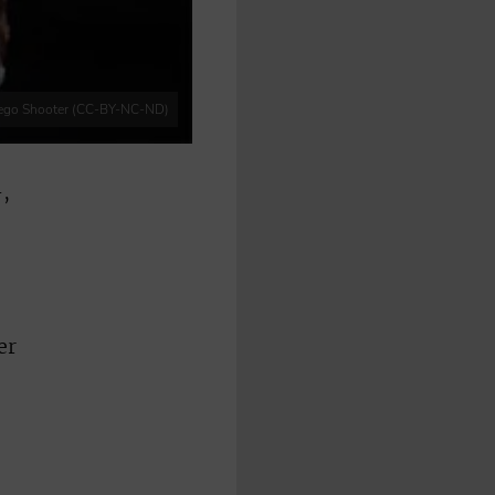
iego Shooter (CC-BY-NC-ND)
,
er