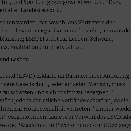
ultur, und Sport entgegengewirkt werden." Dazu
t aller Landesressorts.
erufen werden, der sowohl aus Vertretern der
ern relevanter Organisationen bestehe, also aus de
kürzung LSBTTI steht für Lesben, Schwule,
ssexualität und Intersexualität.
 und Lesben
rband (LSVD) erklärte im Rahmen einer Anhörung
nsere Gesellschaft, jeder einzelen Mensch, muss
e zu schätzen und sich positiv zu begegnen."
tstück jedoch christliche Verbände scharf an, da sie
hten zur Homosexualität vertreten. "Immer wiede
" vorgenommen, lautet der Vorwurf des LSVD. Al
twa die "Akademie für Psychotherapie und Seelsor