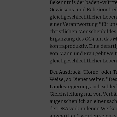
Bekenntnis der baden-württ
Gewissens-und Religionsfreih
gleichgeschlechtlicher Lebe
einer Verantwortung "für u
christlichen Menschenbildes"
Ergänzung des GG3 um das Me
kontraproduktiv. Eine derart
von Mann und Frau geht weit 
gleichgeschlechtlicher Lebe
Der Ausdruck "Homo-oder Tra
Weise, so Diener weiter. "De
Landesregierung auch schlec
Gleichstellung nur von Verb
augenschenlich an einer sachl
der DEA verbundenen Werke
angegriffen" worden seien, 