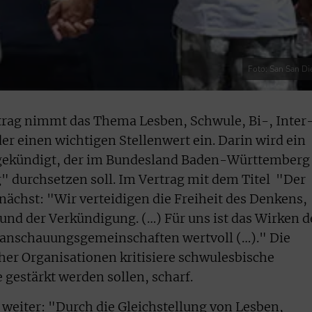
Foto: San San D
trag nimmt das Thema Lesben, Schwule, Bi-, Inter-
r einen wichtigen Stellenwert ein. Darin wird ein
ngekündigt, der im Bundesland Baden-Württemberg
" durchsetzen soll. Im Vertrag mit dem Titel "Der
nächst: "Wir verteidigen die Freiheit des Denkens,
nd der Verkündigung. (…) Für uns ist das Wirken d
tanschauungsgemeinschaften wertvoll (…)." Die
er Organisationen kritisiere schwulesbische
 gestärkt werden sollen, scharf.
 weiter: "Durch die Gleichstellung von Lesben,