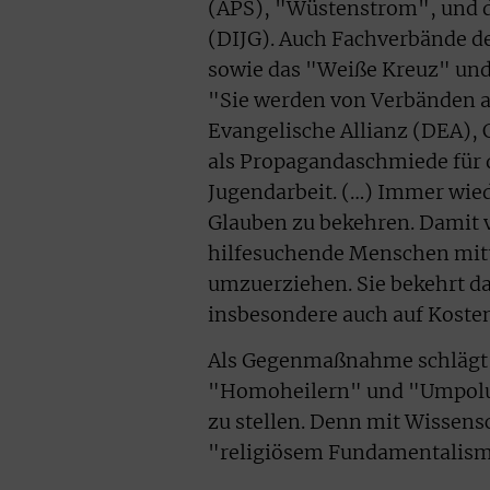
(APS), "Wüstenstrom", und da
(DIJG). Auch Fachverbände d
sowie das "Weiße Kreuz" und 
"Sie werden von Verbänden 
Evangelische Allianz (DEA), 
als Propagandaschmiede für 
Jugendarbeit. (…) Immer wied
Glauben zu bekehren. Damit v
hilfesuchende Menschen mitte
umzuerziehen. Sie bekehrt da
insbesondere auch auf Koste
Als Gegenmaßnahme schlägt 
"Homoheilern" und "Umpolu
zu stellen. Denn mit Wissensc
"religiösem Fundamentalism