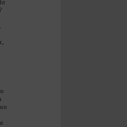
ht
?
.
r,
en
m
uro
at