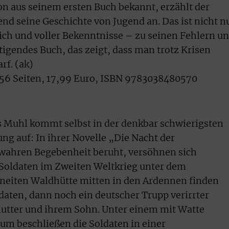
hon aus seinem ersten Buch bekannt, erzählt der
nd seine Geschichte von Jugend an. Das ist nicht n
ch und voller Bekenntnisse – zu seinen Fehlern u
igendes Buch, das zeigt, dass man trotz Krisen
rf. (ak)
 256 Seiten, 17,99 Euro, ISBN 9783038480570
is Muhl kommt selbst in der denkbar schwierigsten
ng auf: In ihrer Novelle „Die Nacht der
 wahren Begebenheit beruht, versöhnen sich
Soldaten im Zweiten Weltkrieg unter dem
hneiten Waldhütte mitten in den Ardennen finden
aten, dann noch ein deutscher Trupp verirrter
Mutter und ihrem Sohn. Unter einem mit Watte
 beschließen die Soldaten in einer