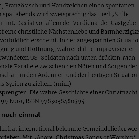
h, Französisch und Handzeichen einen spontanen
 spät abends wird zweisprachig das Lied „Stille
mmt. Das ist vor allem der Verdienst der Gastgeber
st eine christliche Nächstenliebe und Barmherzigke
e vorbildlich erscheint. In der angespannten Situati
higung und Hoffnung, während ihre improvisierten
verwundeten US-Soldaten nach unten drücken. Man
onale Parallele zwischen den Nöten und Sorgen der
chaft in den Ardennen und der heutigen Situation
us Syrien zu ziehen. (mim)
rsprengten. Die wahre Geschichte einer Christnacht
13,99 Euro, ISBN 9783038480594
s noch einmal
lin hat international bekannte Gemeindelieder wie
hrieben. Mit „Adore: Christmas Songs of Worship“