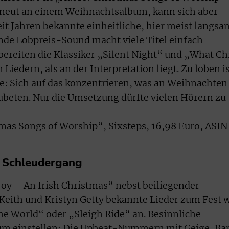
erneut an einem Weihnachtsalbum, kann sich aber
seit Jahren bekannte einheitliche, hier meist langsa
e Lobpreis-Sound macht viele Titel einfach
bereiten die Klassiker „Silent Night“ und „What Ch
 Liedern, als an der Interpretation liegt. Zu loben i
te: Sich auf das konzentrieren, was an Weihnachten
zubeten. Nur die Umsetzung dürfte vielen Hörern zu
mas Songs of Worship“, Sixsteps, 16,98 Euro, ASIN
m Schleudergang
y – An Irish Christmas“ nebst beiliegender
eith und Kristyn Getty bekannte Lieder zum Fest 
 the World“ oder „Sleigh Ride“ an. Besinnliche
aum einstellen: Die Upbeat-Nummern mit Geige, Ba