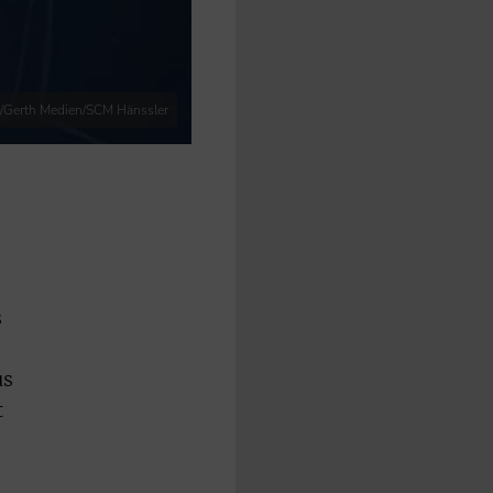
o/Gerth Medien/SCM Hänssler
s
us
t