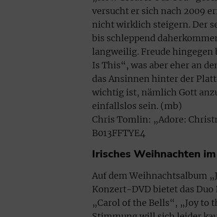
versucht er sich nach 2009 
nicht wirklich steigern. Der 
bis schleppend daherkommend
langweilig. Freude hingegen 
Is This“, was aber eher an den
das Ansinnen hinter der Plat
wichtig ist, nämlich Gott an
einfallslos sein. (mb)
Chris Tomlin: „Adore: Christ
B013FFTYE4
Irisches Weihnachten i
Auf dem Weihnachtsalbum „Jo
Konzert-DVD bietet das Duo K
„Carol of the Bells“, „Joy to
Stimmung will sich leider k