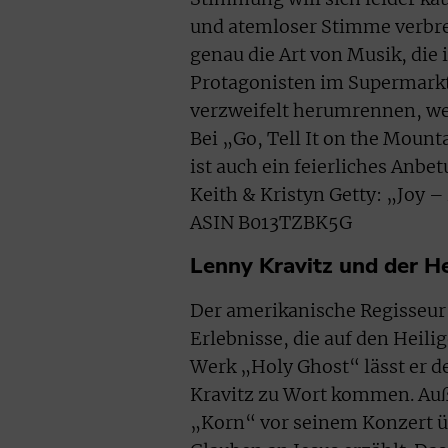
und atemloser Stimme verbrei
genau die Art von Musik, die
Protagonisten im Supermarkt
verzweifelt herumrennen, w
Bei „Go, Tell It on the Mount
ist auch ein feierliches Anbe
Keith & Kristyn Getty: „Joy –
ASIN B013TZBK5G
Lenny Kravitz und der He
Der amerikanische Regisseur
Erlebnisse, die auf den Heil
Werk „Holy Ghost“ lässt er 
Kravitz zu Wort kommen. Auß
„Korn“ vor seinem Konzert ü