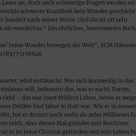
n Leser an; doch auch schwierige Fragen werden nic
esichts schwerer Krankheit kein Wunder geschieht
r handelt nach seiner Weise. Und die ist oft sehr
ls wunderbar.“ Ein ehrliches, lesenswertes Buch
esus! Seine Wunder bewegen die Welt“, SCM Hänssle
N 9783775156646
wartet, wird enttäuscht. Wer sich kurzweilig in das
einlesen will, bekommt das, was er sucht. Partys,
 Geld – das war Josef Müllers Leben, bevor er weg
er Delikte fünf Jahre in Haft war. Wie er in seine
ibt, hat er derzeit noch mehr als zehn Millionen E
dem reich. Aber dieses Mal gründet sein Reichtum
hat er zu Jesus Christus gefunden und sein Leben h