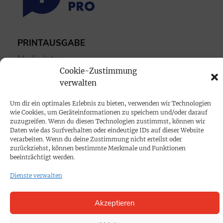
PRINTAUSGABE
Mediadaten
Cookie-Zustimmung
verwalten
PROKOMPAKT
Impressum
Um dir ein optimales Erlebnis zu bieten, verwenden wir Technologien
wie Cookies, um Geräteinformationen zu speichern und/oder darauf
zuzugreifen. Wenn du diesen Technologien zustimmst, können wir
SPENDEN
Daten wie das Surfverhalten oder eindeutige IDs auf dieser Website
verarbeiten. Wenn du deine Zustimmung nicht erteilst oder
Datenschutz
zurückziehst, können bestimmte Merkmale und Funktionen
beeinträchtigt werden.
KONTAKT
Dienste verwalten
Cookie-Richtlinie
Akzeptieren