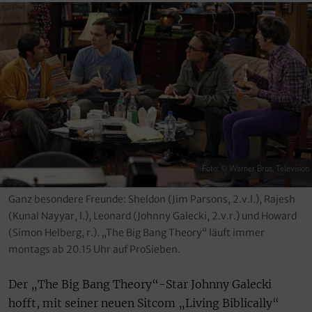
Foto: © Warner Bros. Television
Ganz besondere Freunde: Sheldon (Jim Parsons, 2.v.l.), Rajesh
(Kunal Nayyar, l.), Leonard (Johnny Galecki, 2.v.r.) und Howard
(Simon Helberg, r.). „The Big Bang Theory“ läuft immer
montags ab 20.15 Uhr auf ProSieben.
Der „The Big Bang Theory“-Star Johnny Galecki
hofft, mit seiner neuen Sitcom „Living Biblically“