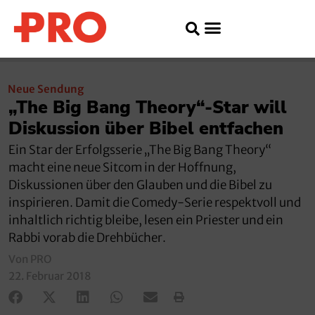
Neue Sendung
„The Big Bang Theory“-Star will
Diskussion über Bibel entfachen
Ein Star der Erfolgsserie „The Big Bang Theory“
macht eine neue Sitcom in der Hoffnung,
Diskussionen über den Glauben und die Bibel zu
inspirieren. Damit die Comedy-Serie respektvoll und
inhaltlich richtig bleibe, lesen ein Priester und ein
Rabbi vorab die Drehbücher.
Von PRO
22. Februar 2018