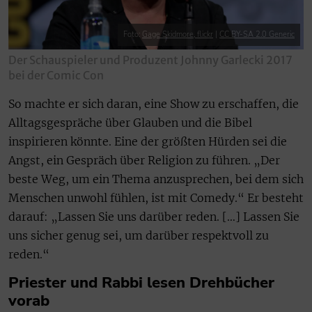
Foto:
Gage Skidmore, flickr
|
CC BY-SA 2.0 Generic
Der Schauspieler und Produzent Johnny Garlecki 2017
bei der Comic Con
So machte er sich daran, eine Show zu erschaffen, die
Alltagsgespräche über Glauben und die Bibel
inspirieren könnte. Eine der größten Hürden sei die
Angst, ein Gespräch über Religion zu führen. „Der
beste Weg, um ein Thema anzusprechen, bei dem sich
Menschen unwohl fühlen, ist mit Comedy.“ Er besteht
darauf: „Lassen Sie uns darüber reden. […] Lassen Sie
uns sicher genug sei, um darüber respektvoll zu
reden.“
Priester und Rabbi lesen Drehbücher
vorab