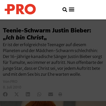
Teenie-Schwarm Justin Bieber:
„
Ich bin Christ
„
Er ist der erfolgreichste Teenager auf diesem
Planeten und der Mädchen-Schwarm schlechthin:
Der 16-jährige kanadische Sänger Justin Bieber sorgt
für Tumulte, wo immer er auftritt. Nun offenbarte der
junge Star, dass er Christ sei, vor jedem Auftritt bete
und mit dem Sex bis zur Ehe warten wolle.
Von PRO
8. Juli 2010