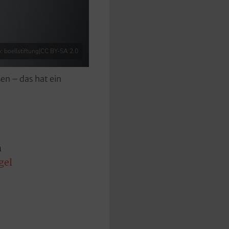
: boellstiftung|CC BY-SA 2.0
n – das hat ein
n
gel