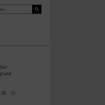
rber
rgrund