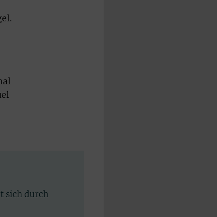
el.
nal
uel
rt sich durch