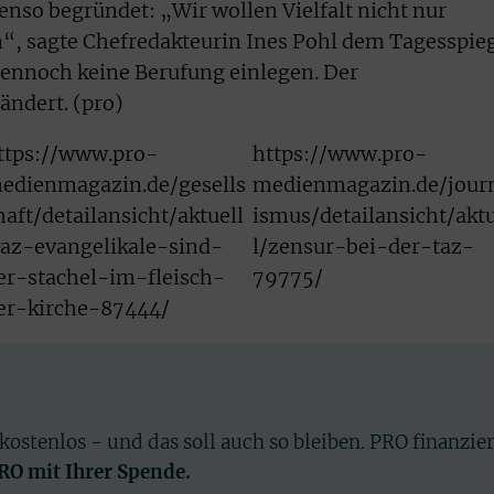
enso begründet: „Wir wollen Vielfalt nicht nur
“, sagte Chefredakteurin Ines Pohl dem Tagesspieg
 dennoch keine Berufung einlegen. Der
ändert. (pro)
ttps://www.pro-
https://www.pro-
edienmagazin.de/gesells
medienmagazin.de/jour
haft/detailansicht/aktuell
ismus/detailansicht/akt
taz-evangelikale-sind-
l/zensur-bei-der-taz-
er-stachel-im-fleisch-
79775/
er-kirche-87444/
 kostenlos - und das soll auch so bleiben. PRO finanzie
PRO mit Ihrer Spende.