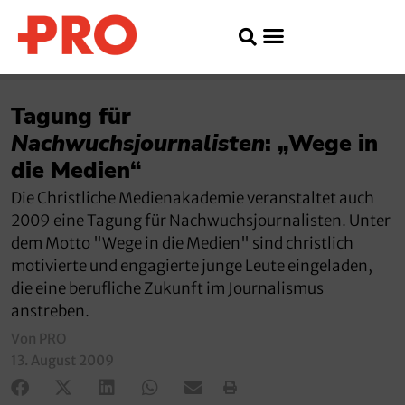
Tagung für
Nachwuchsjournalisten
: „Wege in
die Medien“
Die Christliche Medienakademie veranstaltet auch
2009 eine Tagung für Nachwuchsjournalisten. Unter
dem Motto "Wege in die Medien" sind christlich
motivierte und engagierte junge Leute eingeladen,
die eine berufliche Zukunft im Journalismus
anstreben.
Von PRO
13. August 2009