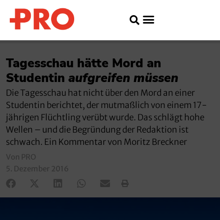
Tagesschau hätte Mord an
Studentin
aufgreifen müssen
Die Tagesschau hat nicht über den Mord an einer
Studentin berichtet, der mutmaßlich von einem 17-
jährigen Flüchtling verübt wurde. Das schlägt hohe
Wellen – und die Begründung der Redaktion ist
schwach. Ein Kommentar von Moritz Breckner
Von PRO
5. Dezember 2016