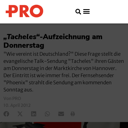
„Tacheles“
-Aufzeichnung am
Donnerstag
"Wie vereint ist Deutschland?" Diese Frage stellt die
evangelische Talk-Sendung "Tacheles" ihren Gästen
am Donnerstag in der Marktkirche von Hannover.
Der Eintritt ist wie immer frei. Der Fernsehsender
"Phoenix" strahlt die Sendung am kommenden
Sonntag aus.
Von PRO
10. April 2012