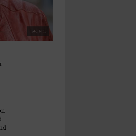
Foto: PRO
r
on
d
und