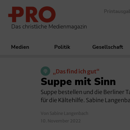
Printausga
Das christliche Medienmagazin
Medien
Politik
Gesellschaft
„Das find ich gut“
Suppe mit Sinn
Suppe bestellen und die Berliner 
für die Kältehilfe. Sabine Langenba
Von Sabine Langenbach
10. November 2022