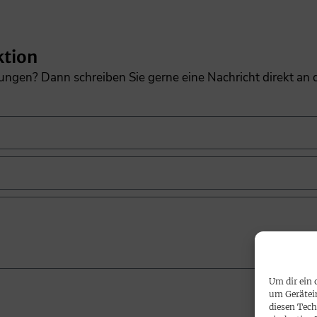
ktion
gungen? Dann schreiben Sie gerne eine Nachricht direkt an
Um dir ein 
um Gerätei
diesen Tech