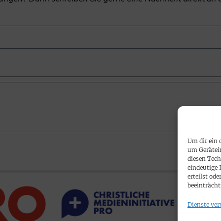
Um dir ein 
um Gerätei
diesen Tech
eindeutige 
erteilst o
beeinträcht
Dienste ver