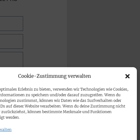
Cookie-Zustimmung verwalten
optimales Erlebnis zu bieten, verwenden wir Technologien wie Cookies,
nformationen zu speichern und/oder darauf zuzugreifen. Wenn du
nologien zustimmst, können wir Daten wie das Surfverhalten oder
IDs auf dieser Website verarbeiten. Wenn du deine Zustimmung nicht
der zurückziehst, können bestimmte Merkmale und Funktionen
igt werden.
walten