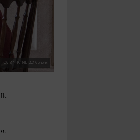
r
|
CC BY-NC-ND 2.0 Generic
lle
,
o.