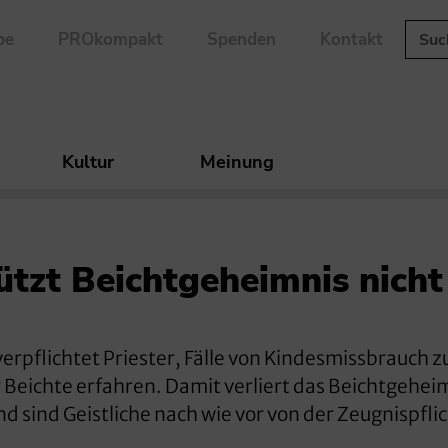
be
PROkompakt
Spenden
Kontakt
Kultur
Meinung
ützt Beichtgeheimnis nicht
verpflichtet Priester, Fälle von Kindesmissbrauch z
 Beichte erfahren. Damit verliert das Beichtgehei
d sind Geistliche nach wie vor von der Zeugnispfli