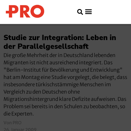
Studie zur Integration: Leben in
der Parallelgesellschaft
Die große Mehrheit der in Deutschland lebenden
Migranten ist nicht ausreichend integriert. Das
"Berlin-Institut für Bevölkerung und Entwicklung"
hat am Montag eine Studie vorgelegt, die belegt, dass
insbesondere türkischstämmige Menschen im
Vergleich zu den Deutschen ohne
Migrationshintergrund klare Defizite aufweisen. Das
Problem sei bereits in den Schulen zu beobachten, so
die Experten.
Von PRO
26. Januar 2009