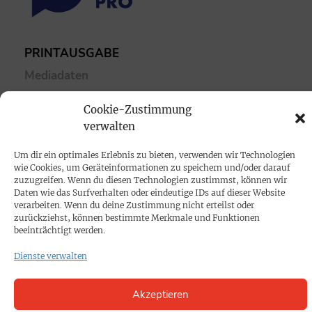
PRINTAUSGABE
Mediadaten
Cookie-Zustimmung
PROKOMPAKT
verwalten
Impressum
Um dir ein optimales Erlebnis zu bieten, verwenden wir Technologien
wie Cookies, um Geräteinformationen zu speichern und/oder darauf
SPENDEN
zuzugreifen. Wenn du diesen Technologien zustimmst, können wir
Daten wie das Surfverhalten oder eindeutige IDs auf dieser Website
Datenschutz
verarbeiten. Wenn du deine Zustimmung nicht erteilst oder
zurückziehst, können bestimmte Merkmale und Funktionen
beeinträchtigt werden.
KONTAKT
Dienste verwalten
Cookie-Richtlinie
Akzeptieren