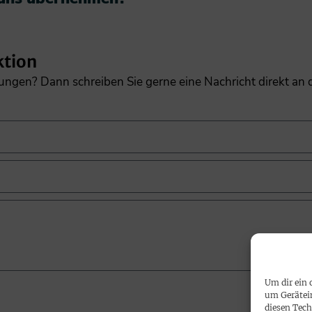
ktion
gungen? Dann schreiben Sie gerne eine Nachricht direkt an
Um dir ein 
um Gerätei
diesen Tech