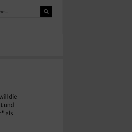
ill die
rt und
r" als