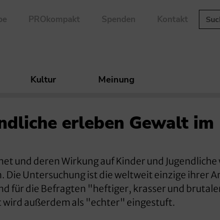
be
PROkompakt
Spenden
Kontakt
Kultur
Meinung
endliche erleben Gewalt im
et und deren Wirkung auf Kinder und Jugendliche w
. Die Untersuchung ist die weltweit einzige ihrer A
nd für die Befragten "heftiger, krasser und brutale
 wird außerdem als "echter" eingestuft.