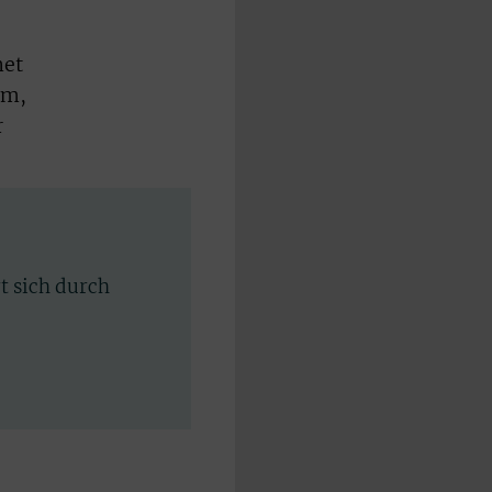
net
um,
r
rt sich durch