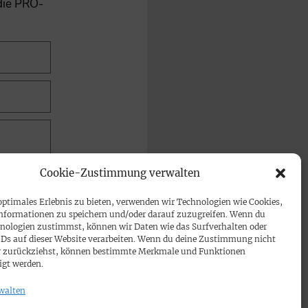
 die PRO-
Cookie-Zustimmung verwalten
optimales Erlebnis zu bieten, verwenden wir Technologien wie Cookies,
nformationen zu speichern und/oder darauf zuzugreifen. Wenn du
nologien zustimmst, können wir Daten wie das Surfverhalten oder
IDs auf dieser Website verarbeiten. Wenn du deine Zustimmung nicht
der zurückziehst, können bestimmte Merkmale und Funktionen
igt werden.
walten