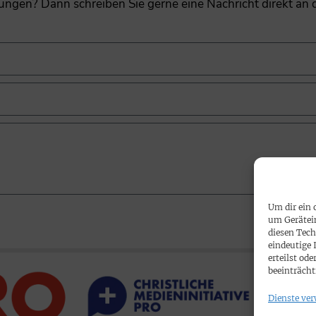
gungen? Dann schreiben Sie gerne eine Nachricht direkt an
Um dir ein 
um Gerätei
diesen Tech
eindeutige 
erteilst o
beeinträcht
Dienste ver