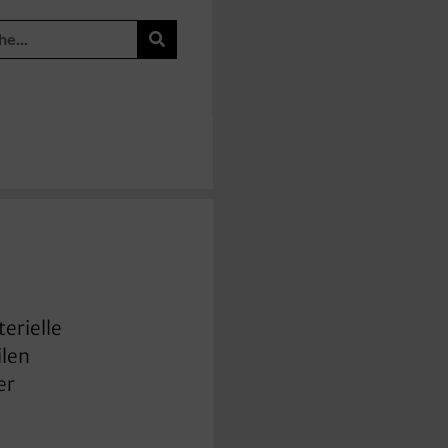
terielle
ilen
er