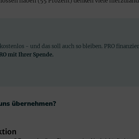
lossen haben (55 Prozent) denken viele hierzulan
 kostenlos - und das soll auch so bleiben. PRO finanzie
PRO mit Ihrer Spende.
 uns übernehmen?​
ktion