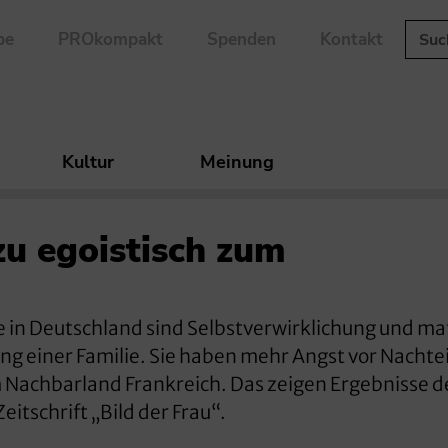
be
PROkompakt
Spenden
Kontakt
Kultur
Meinung
zu egoistisch zum
lose in Deutschland sind Selbstverwirklichung und ma
ung einer Familie. Sie haben mehr Angst vor Nachte
 Nachbarland Frankreich. Das zeigen Ergebnisse d
itschrift „Bild der Frau“.