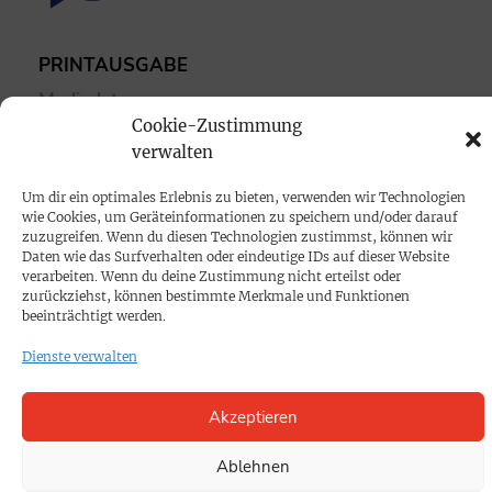
PRINTAUSGABE
Mediadaten
Cookie-Zustimmung
verwalten
PROKOMPAKT
Impressum
Um dir ein optimales Erlebnis zu bieten, verwenden wir Technologien
wie Cookies, um Geräteinformationen zu speichern und/oder darauf
zuzugreifen. Wenn du diesen Technologien zustimmst, können wir
SPENDEN
Daten wie das Surfverhalten oder eindeutige IDs auf dieser Website
verarbeiten. Wenn du deine Zustimmung nicht erteilst oder
Datenschutz
zurückziehst, können bestimmte Merkmale und Funktionen
beeinträchtigt werden.
KONTAKT
Dienste verwalten
Cookie-Richtlinie
Akzeptieren
Ablehnen