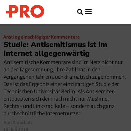
Anstieg einschlägiger Kommentare
Studie: Antisemitismus ist im
Internet allgegenwärtig
Antisemitische Kommentare sind im Netz nicht nur
an der Tagesordnung, ihre Zahl hat in den
vergangenen Jahren auch dramatisch zugenommen.
Das ist das Ergebnis einer einzigartigen Studie der
Technischen Universität Berlin. Als Antisemiten
entpuppten sich demnach nicht nur Muslime,
Rechts- und Linksradikale – sondern auch ganz
durchschnittliche Internetnutzer.
Von Anna Lutz
18. Juli 2018