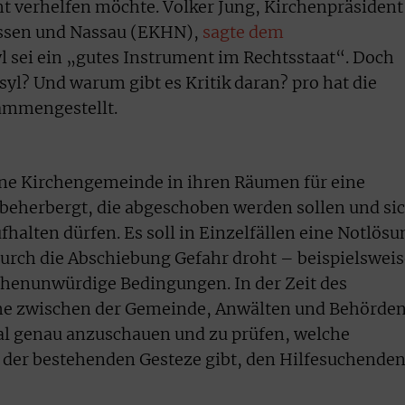
t verhelfen möchte. Volker Jung, Kirchenpräsident
essen und Nassau (EKHN),
sagte dem
l sei ein „gutes Instrument im Rechtsstaat“. Doch
yl? Und warum gibt es Kritik daran? pro hat die
ammengestellt.
ine Kirchengemeinde in ihren Räumen für eine
beherbergt, die abgeschoben werden sollen und si
halten dürfen. Es soll in Einzelfällen eine Notlösu
urch die Abschiebung Gefahr droht – beispielsweis
chenunwürdige Bedingungen. In der Zeit des
che zwischen der Gemeinde, Anwälten und Behörden
al genau anzuschauen und zu prüfen, welche
der bestehenden Gesteze gibt, den Hilfesuchende