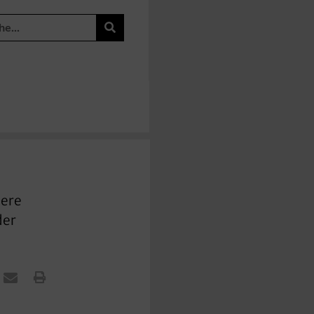
dere
der