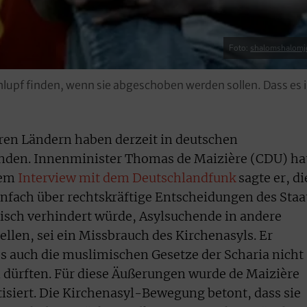
Foto:
shalomshalomj
upf finden, wenn sie abgeschoben werden sollen. Dass es 
en Ländern haben derzeit in deutschen
nden. Innenminister Thomas de Maizière (CDU) ha
inem
Interview mit dem Deutschlandfunk
sagte er, di
infach über rechtskräftige Entscheidungen des Staa
isch verhindert würde, Asylsuchende in andere
llen, sei ein Missbrauch des Kirchenasyls. Er
ss auch die muslimischen Gesetze der Scharia nicht
 dürften. Für diese Äußerungen wurde de Maizière
tisiert. Die Kirchenasyl-Bewegung betont, dass sie