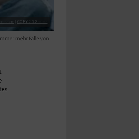
erusalem
|
CC BY 2.0 Generic
immer mehr Fälle von
t
e
tes