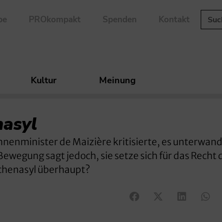
be
PROkompakt
Spenden
Kontakt
Kultur
Meinung
nasyl
 Innenminister de Maizière kritisierte, es unterwan
ewegung sagt jedoch, sie setze sich für das Recht 
rchenasyl überhaupt?