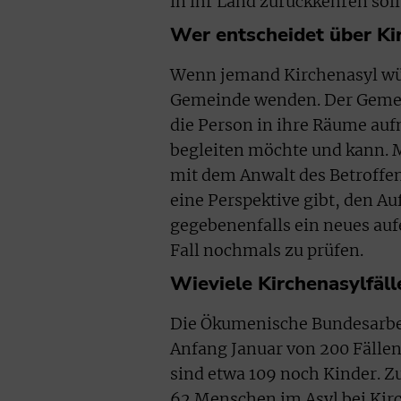
in ihr Land zurückkehren soll
Wer entscheidet über Ki
Wenn jemand Kirchenasyl wün
Gemeinde wenden. Der Gemei
die Person in ihre Räume au
begleiten möchte und kann. M
mit dem Anwalt des Betroffen
eine Perspektive gibt, den Au
gegebenenfalls ein neues au
Fall nochmals zu prüfen.
Wieviele Kirchenasylfäll
Die Ökumenische Bundesarbei
Anfang Januar von 200 Fälle
sind etwa 109 noch Kinder. Z
62 Menschen im Asyl bei Kir