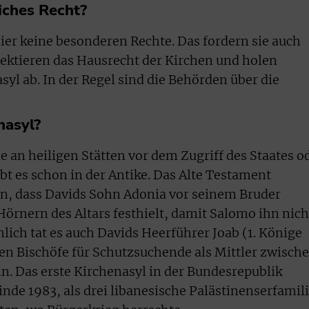
liches Recht?
hier keine besonderen Rechte. Das fordern sie auch
pektieren das Hausrecht der Kirchen und holen
l ab. In der Regel sind die Behörden über die
nasyl?
 an heiligen Stätten vor dem Zugriff des Staates o
ibt es schon in der Antike. Das Alte Testament
on, dass Davids Sohn Adonia vor seinem Bruder
Hörnern des Altars festhielt, damit Salomo ihn nich
nlich tat es auch Davids Heerführer Joab (1. Könige
aten Bischöfe für Schutzsuchende als Mittler zwisch
n. Das erste Kirchenasyl in der Bundesrepublik
nde 1983, als drei libanesische Palästinenserfamil