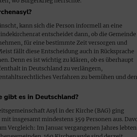
ten, wo Bürgerkrieg herrschte.
rchenasyl?
scht, kann sich die Person informell an eine
ndekirchenrat entscheidet dann, ob die Gemeinde
fnehmen, für eine bestimmte Zeit versorgen und
eist fällt diese Entscheidung auch in Rücksprache
en. Denn es ist wichtig zu klären, ob es überhaupt
fenthalt in Deutschland zu verlängern,
fentahltsrechtliches Verfahren zu bemühen und de
e gibt es in Deutschland?
tsgemeinschaft Asyl in der Kirche (BAG) ging
n mit insgesamt mindestens 359 Personen aus. Dav
um Vergleich: Im Januar vergangenen Jahres lebten
chengemeinden. 169 Kirchenasyle sind derzeit