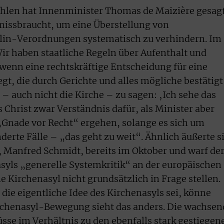
ahlen hat Innenminister Thomas de Maizière gesagt
missbraucht, um eine Überstellung von
lin-Verordnungen systematisch zu verhindern. Im
ir haben staatliche Regeln über Aufenthalt und
wenn eine rechtskräftige Entscheidung für eine
gt, die durch Gerichte und alles mögliche bestätigt
t – auch nicht die Kirche – zu sagen: ‚Ich sehe das
s Christ zwar Verständnis dafür, als Minister aber
„Gnade vor Recht“ ergehen, solange es sich um
derte Fälle – „das geht zu weit“. Ähnlich äußerte s
, Manfred Schmidt, bereits im Oktober und warf de
asyls „generelle Systemkritik“ an der europäischen
le Kirchenasyl nicht grundsätzlich in Frage stellen.
 die eigentliche Idee des Kirchenasyls sei, könne
irchenasyl-Bewegung sieht das anders. Die wachsen
se im Verhältnis zu den ebenfalls stark gestiegen