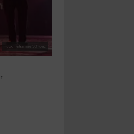
Foto: Heilsarmee Schweiz
on