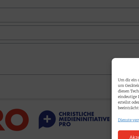
Um dir ein 
um Gerätei
diesen Tech
eindeutige 
erteilst o
beeinträcht
Dienste ver
Akze