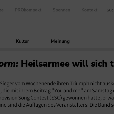
be
PROkompakt
Spenden
Kontakt
Kultur
Meinung
form:
Heilsarmee will sich 
en Sieger vom Wochenende ihren Triumph nicht aus
, die mit ihrem Beitrag "You and me" am Samstag 
rovision Song Contest (ESC) gewonnen hatte, erwä
 sind die Auflagen des Veranstalters: Die Band so