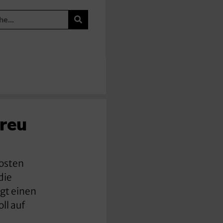
treu
kosten
die
gt einen
ll auf