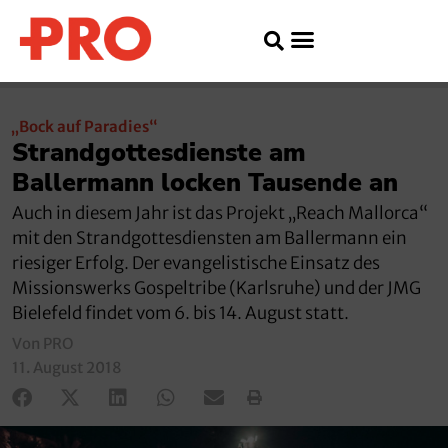
„Bock auf Paradies“
Strandgottesdienste am
Ballermann locken Tausende an
Auch in diesem Jahr ist das Projekt „Reach Mallorca“
mit den Strandgottesdiensten am Ballermann ein
riesiger Erfolg. Der evangelistische Einsatz des
Missionswerks Gospeltribe (Karlsruhe) und der JMG
Bielefeld findet vom 6. bis 14. August statt.
Von PRO
11. August 2018