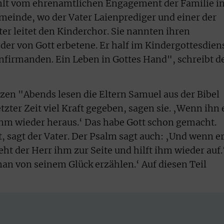
ählt vom ehrenamtlichen Engagement der Familie i
einde, wo der Vater Laienprediger und einer der
ter leitet den Kinderchor. Sie nannten ihren
er von Gott erbetene. Er half im Kindergottesdien
nfirmanden. Ein Leben in Gottes Hand", schreibt d
tzen "Abends lesen die Eltern Samuel aus der Bibel
tzter Zeit viel Kraft gegeben, sagen sie. ‚Wenn ihn 
r ihm wieder heraus.‘ Das habe Gott schon gemacht.
lt, sagt der Vater. Der Psalm sagt auch: ‚Und wenn e
eht der Herr ihm zur Seite und hilft ihm wieder auf.
n von seinem Glück erzählen.‘ Auf diesen Teil