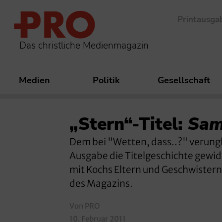
Printausga
Das christliche Medienmagazin
Medien
Politik
Gesellschaft
„Stern“-Titel:
Sam
Dem bei "Wetten, dass..?" verungl
Ausgabe die Titelgeschichte gewi
mit Kochs Eltern und Geschwistern u
des Magazins.
Von PRO
10. Februar 2011