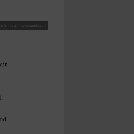
 & Jahr, stern Kommunikation
mit
.
und