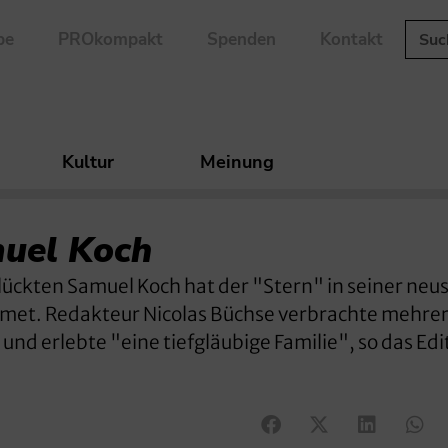
be
PROkompakt
Spenden
Kontakt
Kultur
Meinung
uel Koch
ückten Samuel Koch hat der "Stern" in seiner neu
dmet. Redakteur Nicolas Büchse verbrachte mehre
nd erlebte "eine tiefgläubige Familie", so das Edi