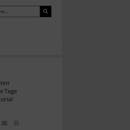
sten
re Tage
torial