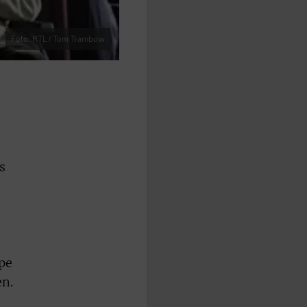
Foto: RTL / Tom Trambow
s
pe
en.
e