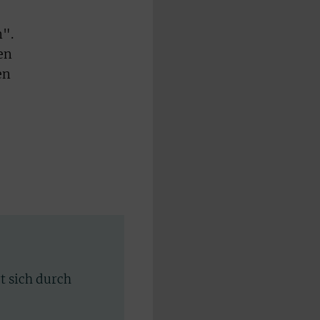
n".
en
en
rt sich durch