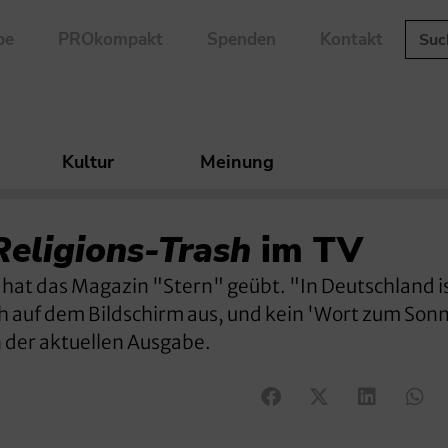
be
PROkompakt
Spenden
Kontakt
Kultur
Meinung
Religions-Trash
im TV
 hat das Magazin "Stern" geübt. "In Deutschland i
ch auf dem Bildschirm aus, und kein 'Wort zum Son
n der aktuellen Ausgabe.