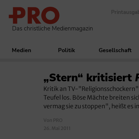
Printausga
Das christliche Medienmagazin
Medien
Politik
Gesellschaft
„Stern“ kritisiert
Kritik an TV-"Religionsschockern"
Teufel los. Böse Mächte breiten si
vermag sie zu stoppen", heißt es i
Von PRO
26. Mai 2011