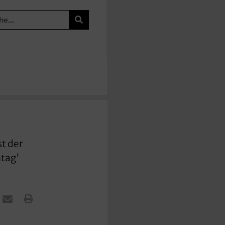
st der
ntag'