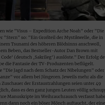
n wie "Visus – Expedition Arche Noah" oder "Die
er "Stern" so: "Ein Großteil der Mystikwelle, die in
inem Tsunami des höheren Blödsinns anschwoll,
nem Beben, das Bestseller-Autor Dan Brown mit
 Code‘ (deutsch ‚Sakrileg‘) auslöste." Der Erfolg de
e die Fantasie der TV-Produzenten beflügelt.
ie "Die Jagd nach dem Schatz der Nibelungen" oder
anze" vor allem bei Jüngeren. Jeweils mehr als die
en Zuschauer der Erstaustrahlungen seien unter 49
lich, dass es den ganz jungen Leuten völlig schnup
ihre Manuskripte im Weihrauchrausch verfasst hab
enn dann noch ein böser Mönch auftaucht, der ein