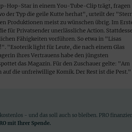
ip-Hop-Star in einem You-Tube-Clip trägt, fragen
 wo der Typ die geile Kutte herhat", urteilt der "Ster
 den Produktionen meist zu wünschen übrig. Im Erst
e für Privatsender unerlässliche Action. Stattdess
lichen Fähigkeiten vorführen. So etwa in "Lisas
!". "Esoterik light für Leute, die nach einem Glas
gerin ihres Vertrauens habe den jüngsten
pottet das Magazin. Für den Zuschauer gelte: "Am
auf die unfreiwillige Komik. Der Rest ist die Pest."
 kostenlos - und das soll auch so bleiben. PRO finanzie
PRO mit Ihrer Spende.