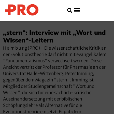
„stern“: Interview mit „Wort und
Wissen“-Leitern
H a m b u r g (PRO) - Die wissenschaftliche Kritik an
der Evolutionstheorie darf nicht mit evangelikalem
"Fundamentalismus" verwechselt werden. Diese
Ansicht vertritt der Professor für Pharmazie an der
Universität Halle-Wittenberg, Peter Imming,
gegenüber dem Magazin "stern". Imming ist
Mitglied der Studiengemeinschaft "Wort und
Wissen", die sich für eine sachlich-kritische
Auseinandersetzung mit der biblischen
Schöpfungslehre als Alternative für die
Evolutionstheorie einsetzt. Er gab dem