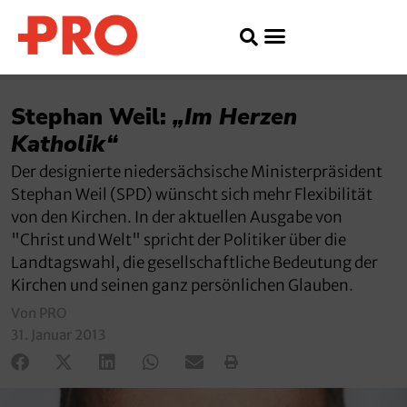
Stephan Weil:
„Im Herzen
Katholik“
Der designierte niedersächsische Ministerpräsident
Stephan Weil (SPD) wünscht sich mehr Flexibilität
von den Kirchen. In der aktuellen Ausgabe von
"Christ und Welt" spricht der Politiker über die
Landtagswahl, die gesellschaftliche Bedeutung der
Kirchen und seinen ganz persönlichen Glauben.
Von PRO
31. Januar 2013