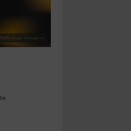
Steffen Kugler, Montage: pro
n
che