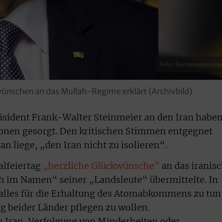
Foto: Bundesregierung/
wünschen an das Mullah-Regime erklärt (Archivbild)
sident Frank-Walter Steinmeier an den Iran habe
ationen gesorgt. Den kritischen Stimmen entgegnet
n liege, „den Iran nicht zu isolieren“.
alfeiertag
„herzliche Glückwünsche”
an das iranis
h im Namen“ seiner „Landsleute“ übermittelte. In
 alles für die Erhaltung des Atomabkommens zu tun
g beider Länder pflegen zu wollen.
n Iran, Verfolgung von Minderheiten oder