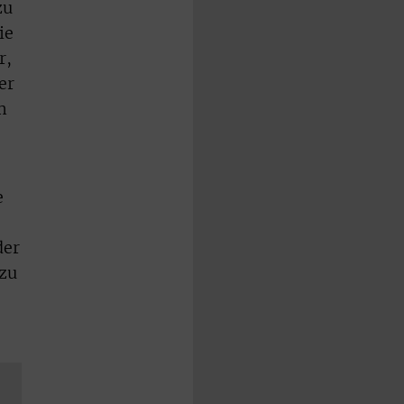
zu
ie
r,
er
m
e
der
 zu