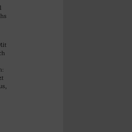
l
ahs
Mit
ch
n:
zt
us,