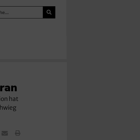
Iran
ion hat
chwieg