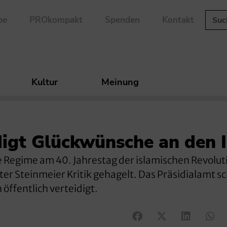
be
PROkompakt
Spenden
Kontakt
Kultur
Meinung
digt Glückwünsche an den 
e Regime am 40. Jahrestag der islamischen Revolut
er Steinmeier Kritik gehagelt. Das Präsidialamt s
öffentlich verteidigt.