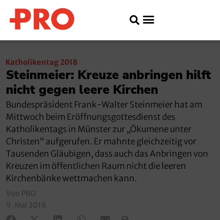
Katholikentag 2018
Steinmeier: Kreuze anbringen hilft
nicht gegen leere Kirchen
Bundespräsident Frank-Walter Steinmeier hat am
Mittwoch beim Eröffnungsgottesdienst des
Katholikentags in Münster zur „Ökumene unter
Christen“ aufgerufen. Er mahnte gleichzeitig vor
Tausenden Gläubigen, dass auch das Anbringen von
Kreuzen im öffentlichen Raum nicht die leeren
Kirchenbänke wettmachen kann.
Von PRO
9. Mai 2018