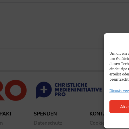
Um dir ein 
um Gerätei
diesen Tech
eindeutige 
erteilst o
beeinträcht
Dienste ver
Akze
PAKT
SPENDEN
KONTAKT
um
Datenschutz
Cookie-Richtlinie