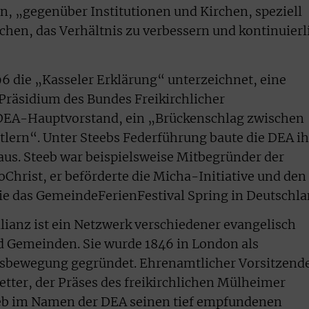
, „gegenüber Institutionen und Kirchen, speziell
hen, das Verhältnis zu verbessern und kontinuierl
6 die „Kasseler Erklärung“ unterzeichnet, eine
räsidium des Bundes Freikirchlicher
EA-Hauptvorstand, ein „Brückenschlag zwischen
tlern“. Unter Steebs Federführung baute die DEA ih
 aus. Steeb war beispielsweise Mitbegründer der
hrist, er beförderte die Micha-Initiative und den
 das GemeindeFerienFestival Spring in Deutschla
lianz ist ein Netzwerk verschiedener evangelisch
d Gemeinden. Sie wurde 1846 in London als
gsbewegung gegründet. Ehrenamtlicher Vorsitzend
etter, der Präses des freikirchlichen Mülheimer
eeb im Namen der DEA seinen tief empfundenen