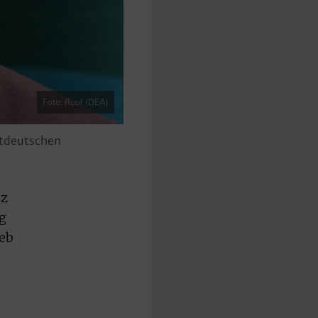
Foto: Ruof (DEA)
mtdeutschen
nz
g
eb
n