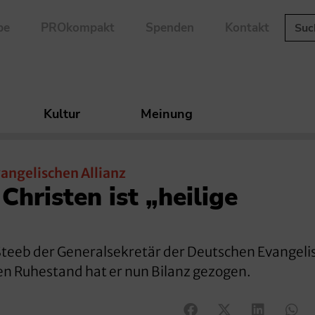
be
PROkompakt
Spenden
Kontakt
Kultur
Meinung
angelischen Allianz
Christen ist „heilige
 Steeb der Generalsekretär der Deutschen Evangel
 den Ruhestand hat er nun Bilanz gezogen.