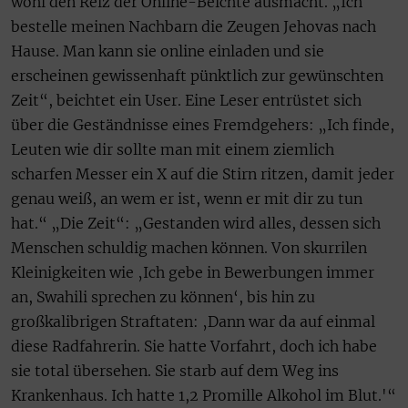
wohl den Reiz der Online-Beichte ausmacht. „Ich
bestelle meinen Nachbarn die Zeugen Jehovas nach
Hause. Man kann sie online einladen und sie
erscheinen gewissenhaft pünktlich zur gewünschten
Zeit“, beichtet ein User. Eine Leser entrüstet sich
über die Geständnisse eines Fremdgehers: „Ich finde,
Leuten wie dir sollte man mit einem ziemlich
scharfen Messer ein X auf die Stirn ritzen, damit jeder
genau weiß, an wem er ist, wenn er mit dir zu tun
hat.“ „Die Zeit“: „Gestanden wird alles, dessen sich
Menschen schuldig machen können. Von skurrilen
Kleinigkeiten wie ‚Ich gebe in Bewerbungen immer
an, Swahili sprechen zu können‘, bis hin zu
großkalibrigen Straftaten: ‚Dann war da auf einmal
diese Radfahrerin. Sie hatte Vorfahrt, doch ich habe
sie total übersehen. Sie starb auf dem Weg ins
Krankenhaus. Ich hatte 1,2 Promille Alkohol im Blut.'“