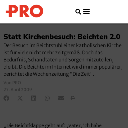
Statt Kirchenbesuch: Beichten 2.0
Der Besuch im Beichtstuhl einer katholischen Kirche
ist für viele nicht mehr zeitgemäß. Doch das
Bedürfnis, Schandtaten und Sorgen mitzuteilen,
bleibt. Die Beichte im Internet wird immer populärer,
berichtet die Wochenzeitung "Die Zeit".
Von PRO
27. April 2009
„Die Beichtklappe geht auf: ‚Vater, ich habe