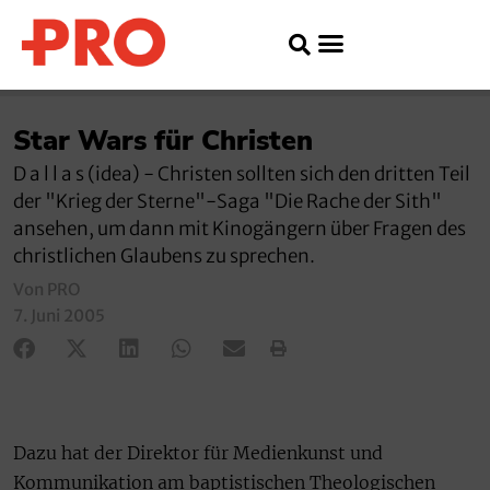
Star Wars für Christen
D a l l a s (idea) - Christen sollten sich den dritten Teil
der "Krieg der Sterne"-Saga "Die Rache der Sith"
ansehen, um dann mit Kinogängern über Fragen des
christlichen Glaubens zu sprechen.
Von PRO
7. Juni 2005
Dazu hat der Direktor für Medienkunst und
Kommunikation am baptistischen Theologischen