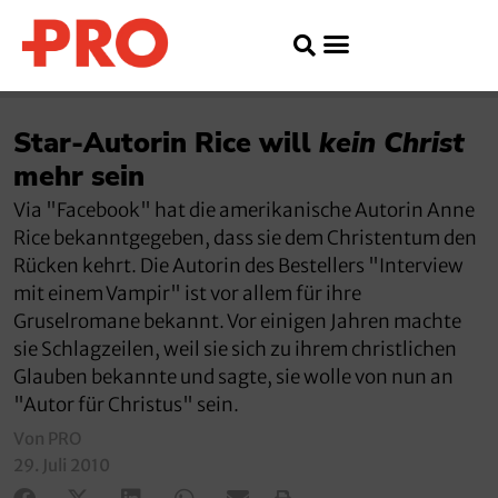
Star-Autorin Rice will
kein Christ
mehr sein
Via "Facebook" hat die amerikanische Autorin Anne
Rice bekanntgegeben, dass sie dem Christentum den
Rücken kehrt. Die Autorin des Bestellers "Interview
mit einem Vampir" ist vor allem für ihre
Gruselromane bekannt. Vor einigen Jahren machte
sie Schlagzeilen, weil sie sich zu ihrem christlichen
Glauben bekannte und sagte, sie wolle von nun an
"Autor für Christus" sein.
Von PRO
29. Juli 2010