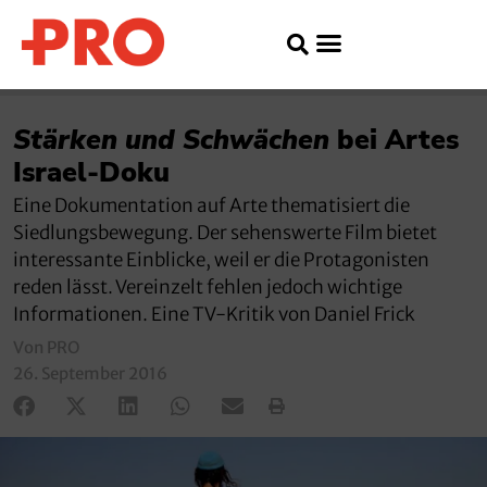
Stärken und Schwächen
bei Artes
Israel-Doku
Eine Dokumentation auf Arte thematisiert die
Siedlungsbewegung. Der sehenswerte Film bietet
interessante Einblicke, weil er die Protagonisten
reden lässt. Vereinzelt fehlen jedoch wichtige
Informationen. Eine TV-Kritik von Daniel Frick
Von PRO
26. September 2016