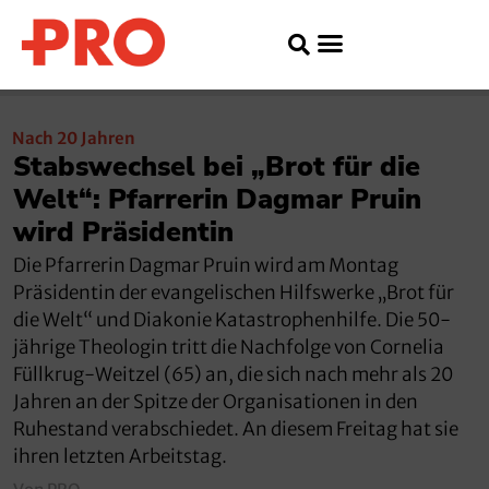
Nach 20 Jahren
Stabswechsel bei „Brot für die
Welt“: Pfarrerin Dagmar Pruin
wird Präsidentin
Die Pfarrerin Dagmar Pruin wird am Montag
Präsidentin der evangelischen Hilfswerke „Brot für
die Welt“ und Diakonie Katastrophenhilfe. Die 50-
jährige Theologin tritt die Nachfolge von Cornelia
Füllkrug-Weitzel (65) an, die sich nach mehr als 20
Jahren an der Spitze der Organisationen in den
Ruhestand verabschiedet. An diesem Freitag hat sie
ihren letzten Arbeitstag.