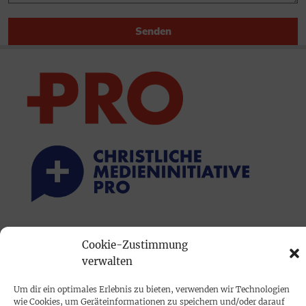
Senden
PRINTAUSGABE
Cookie-Zustimmung
Mediadaten
verwalten
Um dir ein optimales Erlebnis zu bieten, verwenden wir Technologien
PROKOMPAKT
wie Cookies, um Geräteinformationen zu speichern und/oder darauf