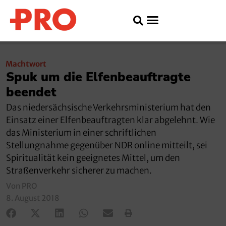
Machtwort
Spuk um die Elfenbeauftragte
beendet
Das niedersächsische Verkehrsministerium hat den
Einsatz einer Elfenbeauftragten klar abgelehnt. Wie
das Ministerium in einer schriftlichen
Stellungnahme gegenüber NDR online mitteilt, sei
Spiritualität kein geeignetes Mittel, um den
Straßenverkehr sicherer zu machen.
Von PRO
8. August 2018