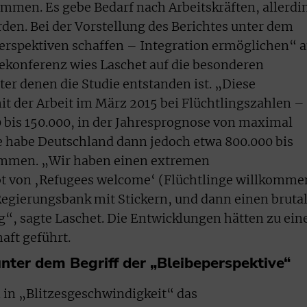
mmen. Es gebe Bedarf nach Arbeitskräften, allerdi
den. Bei der Vorstellung des Berichtes unter dem
erspektiven schaffen – Integration ermöglichen“ 
ekonferenz wies Laschet auf die besonderen
r denen die Studie entstanden ist. „Diese
 der Arbeit im März 2015 bei Flüchtlingszahlen –
0 bis 150.000, in der Jahresprognose von maximal
e habe Deutschland dann jedoch etwa 800.000 bis
ommen. „Wir haben einen extremen
von ‚Refugees welcome‘ (Flüchtlinge willkomme
 Regierungsbank mit Stickern, und dann einen bruta
 sagte Laschet. Die Entwicklungen hätten zu ein
aft geführt.
nter dem Begriff der „Bleibeperspektive“
 in „Blitzesgeschwindigkeit“ das