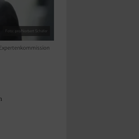
Foto: pro/Norbert Schäfer
er Expertenkommission
n