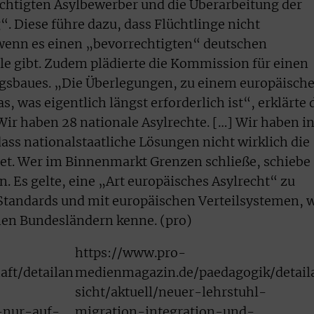
rechtigten Asylbewerber und die Überarbeitung der
. Diese führe dazu, dass Flüchtlinge nicht
wenn es einen „bevorrechtigten“ deutschen
lle gibt. Zudem plädierte die Kommission für einen
gsbaues. „Die Überlegungen, zu einem europäisch
, was eigentlich längst erforderlich ist“, erklärte 
Wir haben 28 nationale Asylrechte. […] Wir haben i
ass nationalstaatliche Lösungen nicht wirklich die
het. Wer im Binnenmarkt Grenzen schließe, schiebe
. Es gelte, eine „Art europäisches Asylrecht“ zu
Standards und mit europäischen Verteilsystemen, 
en Bundesländern kenne. (pro)
https://www.pro-
ft/detailan
medienmagazin.de/paedagogik/detail
sicht/aktuell/neuer-lehrstuhl-
-nur-auf-
migration-integration-und-