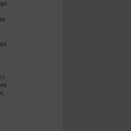
ngs
am
 zu
n)
len
er