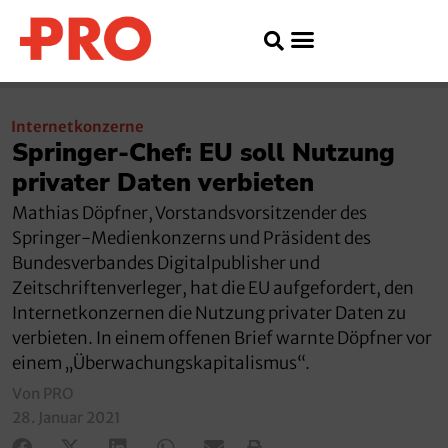
Internetkonzerne
Springer-Chef: EU soll Nutzung
privater Daten verbieten
Mathias Döpfner, Vorstandsvorsitzender des
Springer-Medienkonzerns und Präsident des
Bundesverbandes Digitalpublisher und
Zeitschriftenverleger, hat die EU aufgefordert, den
Internetkonzernen die Nutzung privater Daten zu
verbieten. In einem offenen Brief warnte Döpfner vor
einem „Überwachungskapitalismus“.
Von PRO
28. Januar 2021